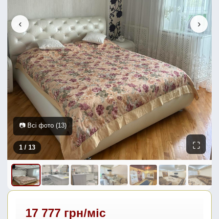
‹
›
📷 Всі фото (13)
⛶
1
/ 13
17 777 грн/міс