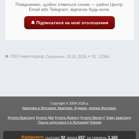
Повідомимо, щойно з'явиться схоже — район Центр.
Email або Telegram, відписка будь-коли.
🔔 Підписатися на нові оголошення
👁️ 1553 переглядів
📅 Оновлено: 20.01.2026
📌 ID: 12364
Copyright © 2009-2026 р.
Квартири в Житомирі. Квартири, будинки, ділянки Житомир.
Купити Квартиру
|
Купити Дім
|
Купити Ділянку
|
Купити Кімнату
|
Зніму квартиру
|
Пошук нерухомості в Житомирі
|
Новини
Відвідувачі:
|
|
92
657
3,165
сьогодні
вчора
за тиждень