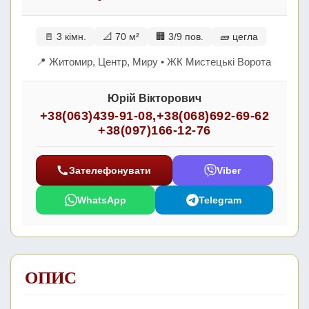
🚪 3 кімн.
📐 70 м²
🏢 3/9 пов.
🧱 цегла
📍 Житомир, Центр, Миру • ЖК Мистецькі Ворота
Юрій Вікторович
+38(063)439-91-08
,
+38(068)692-69-62
+38(097)166-12-76
Зателефонувати
Viber
WhatsApp
Telegram
ОПИС