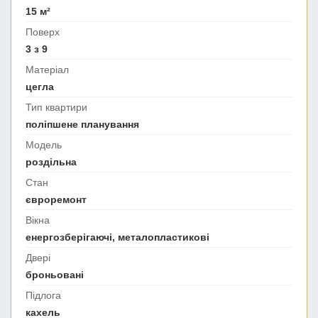
15 м²
Поверх
3 з 9
Матеріал
цегла
Тип квартири
поліпшене планування
Модель
роздільна
Стан
євроремонт
Вікна
енергозберігаючі, металопластикові
Двері
броньовані
Підлога
кахель