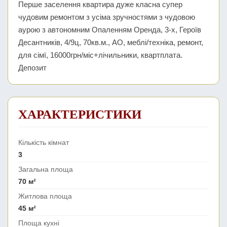
Перше заселення квартира дуже класна супер
чудовим ремонтом з усіма зручностями з чудовою
аурою з автономним Опаленням Оренда, 3-х, Героїв
Десантників, 4/9ц, 70кв.м., АО, меблі/техніка, ремонт,
для сімї, 16000грн/міс+лічильники, квартплата.
Депозит
ХАРАКТЕРИСТИКИ
Кількість кімнат
3
Загальна площа
70 м²
Житлова площа
45 м²
Площа кухні