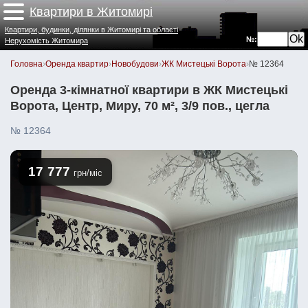
Квартири в Житомирі
Квартири, будинки, ділянки в Житомирі та області
№:
Нерухомість Житомира
Головна
›
Оренда квартир
›
Новобудови
›
ЖК Мистецькі Ворота
›
№ 12364
Оренда 3-кімнатної квартири в ЖК Мистецькі
Ворота, Центр, Миру, 70 м², 3/9 пов., цегла
№ 12364
17 777
грн/міс