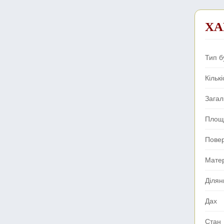
ХА
Тип б
Кількі
Зага
Площа
Повер
Мате
Ділян
Дах
Стан