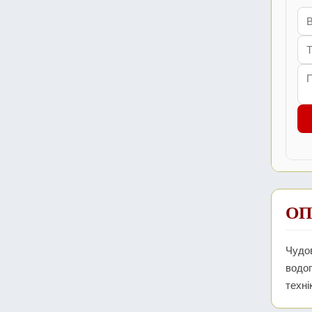
ОП
Чудов
водоп
техні