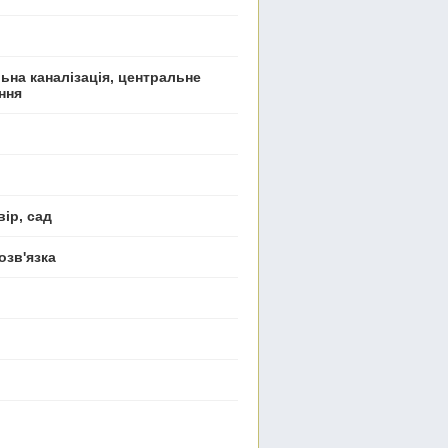
альна каналізація, центральне
ння
вір, сад
озв'язка