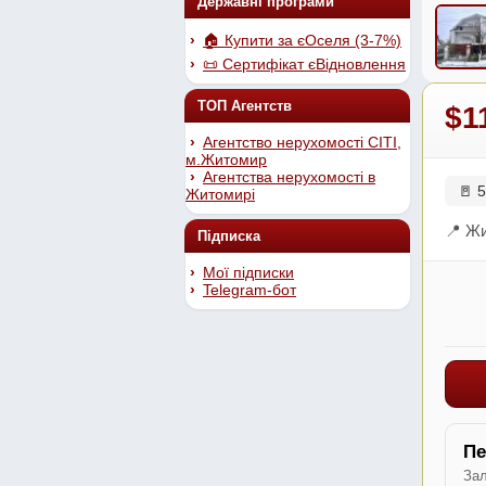
Державні програми
🏠 Купити за єОселя (3-7%)
📜 Сертифікат єВідновлення
ТОП Агентств
$1
Агентство нерухомості СІТІ,
м.Житомир
Агентства нерухомості в
🚪 5
Житомирі
📍 Жи
Підписка
Мої підписки
Telegram-бот
Пе
Зал