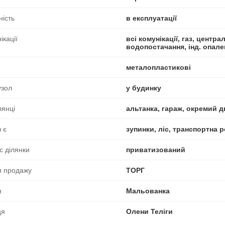
ність
в експлуатації
ікації
всі комунікації, газ, центр
водопостачання, інд. опале
металопластикові
узол
у будинку
лянці
альтанка, гараж, окремий д
 є
зупинки, ліс, транспортна р
с ділянки
приватизований
и продажу
ТОРГ
н
Мальованка
ця
Олени Теліги