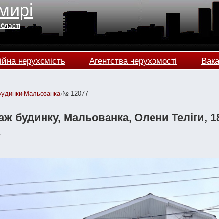
мирі
області
ійна нерухомість
Агентства нерухомості
Вака
Будинки
›
Мальованка
›
№ 12077
ж будинку, Мальованка, Олени Теліги, 180 
а