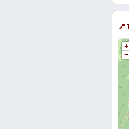
📍
+
−