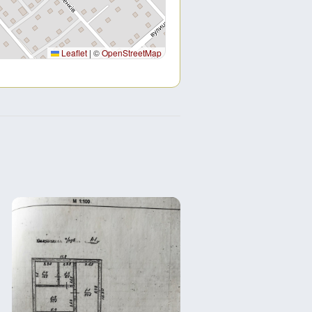
Leaflet
|
©
OpenStreetMap