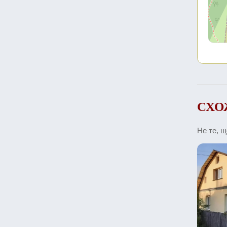
СХО
Не те, 