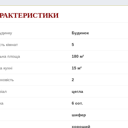
РАКТЕРИСТИКИ
удинку
Будинок
сть кімнат
5
льна площа
180 м²
 кухні
15 м²
ховість
2
ріал
цегла
ка
6 сот.
шифер
хороший