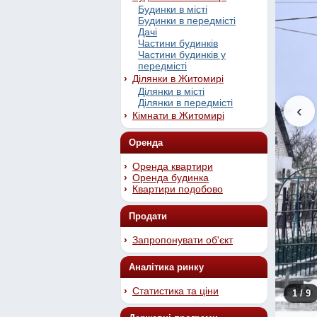
Будинки в місті
Будинки в передмісті
Дачі
Частини будинків
Частини будинків у
передмісті
Ділянки в Житомирі
Ділянки в місті
Ділянки в передмісті
‹
Кімнати в Житомирі
Оренда
Оренда квартири
Оренда будинка
Квартири подобово
Продати
Запропонувати об'єкт
Аналітика ринку
Статистика та ціни
1
/ 9