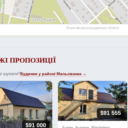
Точне місцезнаходження об'єкта
ЖІ ПРОПОЗИЦІЇ
що шукали?
Будинки у районі Мальованка →
$91 555
$91 000
6-кімн. будинок, Мар'янівка,