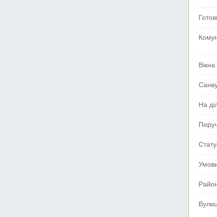
Готов
Комун
Вікна
Санв
На ді
Поруч
Стату
Умов
Райо
Вули