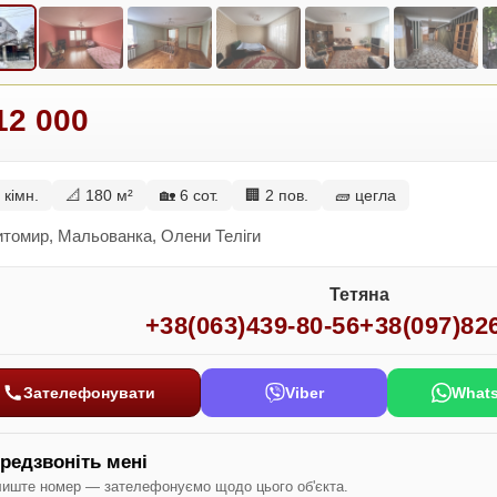
12 000
 кімн.
📐 180 м²
🏡 6 сот.
🏢 2 пов.
🧱 цегла
томир, Мальованка, Олени Теліги
Тетяна
+38(063)439-80-56
+38(097)82
Зателефонувати
Viber
What
редзвоніть мені
иште номер — зателефонуємо щодо цього об'єкта.