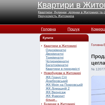
Квартири в Жито
Квартири, будинки, ділянки в Житомирі та 
Нерухомість Житомира
Головна
Пошук
Комерц
Купити
Головна
›
Квартири в Житомирі
Однокімнатні
Двокімнатні
Прода
Трикімнатні
Чотирикімнатні
цегл
Багатокімнатні
Квартири в передмісті
№ 12077
Новобудови в Житомирі
ЖК Гранд Сіті
Домбровський
ЖК Мрія на Покровській
ЖК Домашній 2
ЖК Вернісаж
ЖК Фаворит
більше...
Будинки в Житомирі