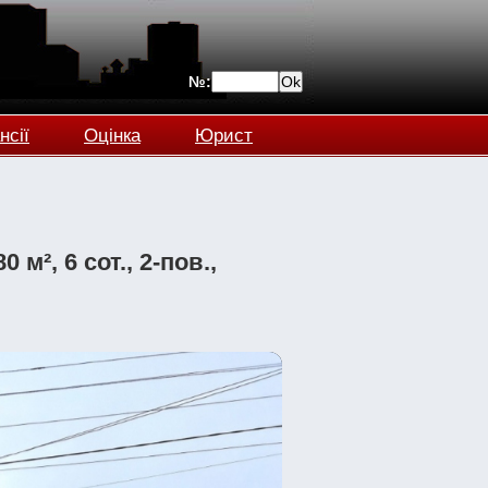
№:
нсії
Оцінка
Юрист
м², 6 сот., 2-пов.,