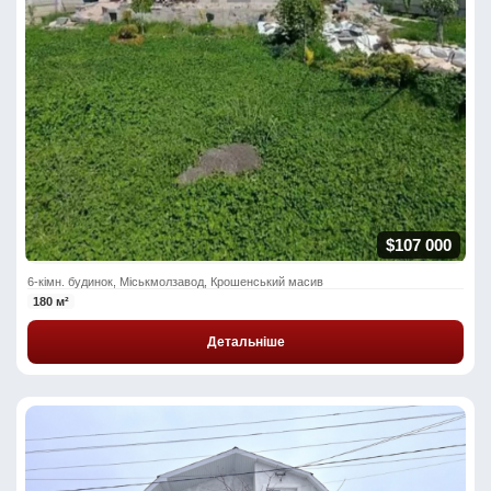
$107 000
6-кімн. будинок, Міськмолзавод, Крошенський масив
180 м²
Детальніше