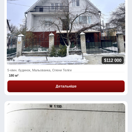
$112 000
5-кімн. будинок, Мальованка, Олени Теліги
180 м²
Детальніше