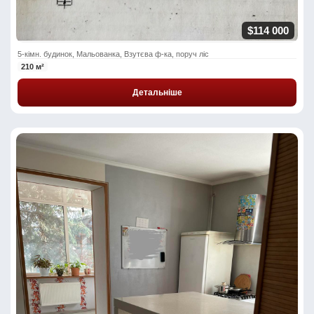
$114 000
5-кімн. будинок, Мальованка, Взутєва ф-ка, поруч ліс
210 м²
Детальніше