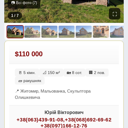
📷 Всі фото (7)
⛶
1
/ 7
$110 000
🚪 5 кімн.
📐 150 м²
🏡 8 сот.
🏢 2 пов.
🧱 ракушняк
📍 Житомир, Мальованка, Скульптора
Олишкевича
Юрій Вікторович
+38(063)439-91-08
,
+38(068)692-69-62
+38(097)166-12-76