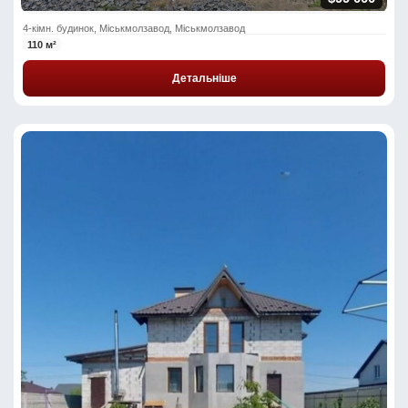
4-кімн. будинок, Міськмолзавод, Міськмолзавод
110 м²
Детальніше