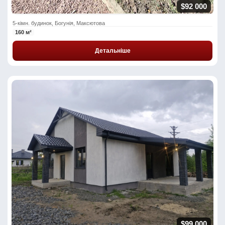
$92 000
5-кімн. будинок, Богунія, Максютова
160 м²
Детальніше
$99 000