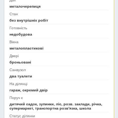
металочерепиця
Стан
без внутрішніх робіт
Готовність
недобудова
Вікна
металопластикові
Двері
броньовані
Санвузол
два туалети
На ділянці
гараж, окремий двір
Поруч є
дитячий садок, зупинки, ліс, розв. заклади, річка,
супермаркет, транспортна розв'язка, школа
Статус ділянки