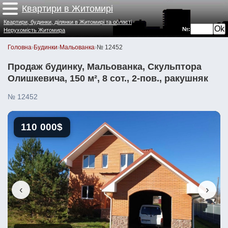
Квартири в Житомирі
Квартири, будинки, ділянки в Житомирі та області
№:
Нерухомість Житомира
Головна
›
Будинки
›
Мальованка
›
№ 12452
Продаж будинку, Мальованка, Скульптора
Олишкевича, 150 м², 8 сот., 2-пов., ракушняк
№ 12452
110 000$
‹
›