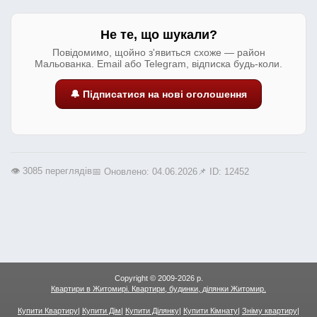
Не те, що шукали?
Повідомимо, щойно з'явиться схоже — район
Мальованка. Email або Telegram, відписка будь-коли.
🔔 Підписатися на нові оголошення
👁️ 3085 переглядів
📅 Оновлено: 04.06.2026
📌 ID: 12452
Copyright © 2009-2026 р.
Квартири в Житомирі. Квартири, будинки, ділянки Житомир.
Купити Квартиру
|
Купити Дім
|
Купити Ділянку
|
Купити Кімнату
|
Зніму квартиру
|