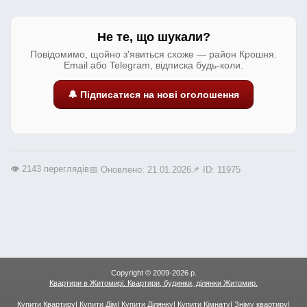
Не те, що шукали?
Повідомимо, щойно з'явиться схоже — район Крошня.
Email або Telegram, відписка будь-коли.
🔔 Підписатися на нові оголошення
👁️ 2143 переглядів
📅 Оновлено: 21.01.2026
📌 ID: 11975
Copyright © 2009-2026 р.
Квартири в Житомирі. Квартири, будинки, ділянки Житомир.
Купити Квартиру
|
Купити Дім
|
Купити Ділянку
|
Купити Кімнату
|
Зніму квартиру
|