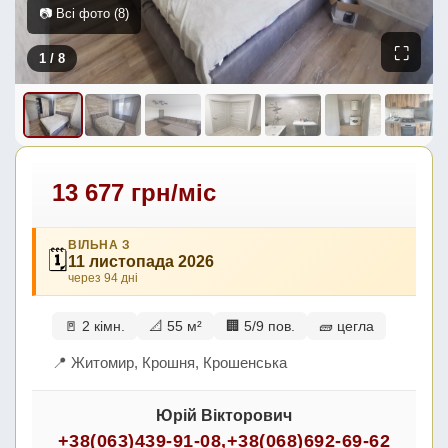
📷 Всі фото (8)
⛶
1
/ 8
13 677 грн/міс
ВІЛЬНА З
🗓
11 листопада 2026
через 94 дні
🚪 2 кімн.
📐 55 м²
🏢 5/9 пов.
🧱 цегла
📍 Житомир, Крошня, Крошенська
Юрій Вікторович
+38(063)439-91-08
,
+38(068)692-69-62