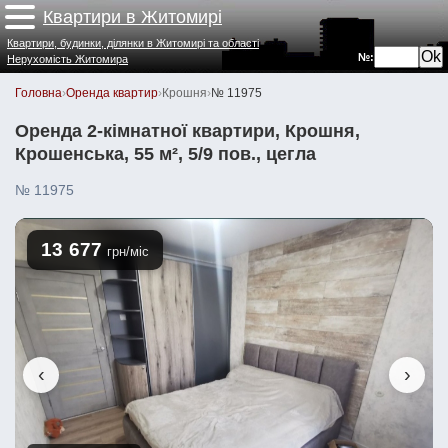
Квартири в Житомирі
Квартири, будинки, ділянки в Житомирі та області
№:
Нерухомість Житомира
Головна
›
Оренда квартир
›
Крошня
›
№ 11975
Оренда 2-кімнатної квартири, Крошня,
Крошенська, 55 м², 5/9 пов., цегла
№ 11975
13 677
грн/міс
‹
›