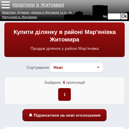
Квартири в Житомирі
Квартири, будинки, ділянки в Житомирі та області
№:
Нерухомість Житомира
Купити ділянку в районі Мар'янівка
Житомира
Продаж ділянок у районі Мар'янівка
Сортування:
Знайдено:
6
пропозицій
1
🔔 Підписатися на нові оголошення