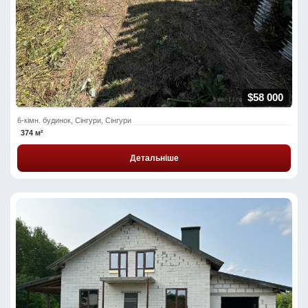
$58 000
6-кімн. будинок, Сінгури, Сінгури
374 м²
Детальніше