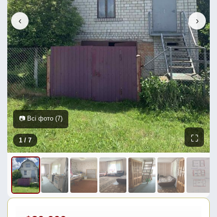
‹
›
📷 Всі фото (7)
⛶
1
/ 7