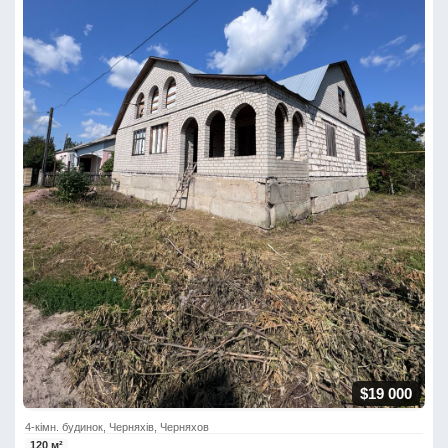
$19 000
4-кімн. будинок, Черняхів, Черняхов
120 м²