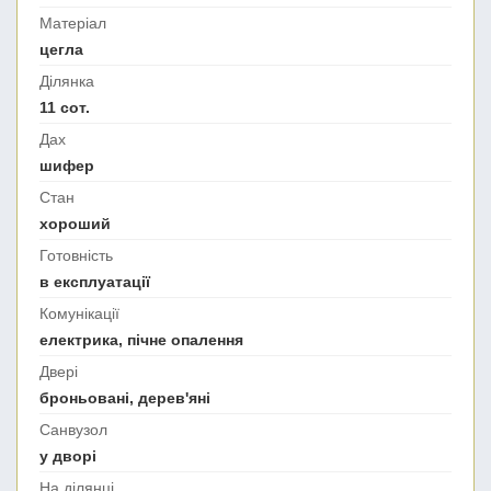
Матеріал
цегла
Ділянка
11 сот.
Дах
шифер
Стан
хороший
Готовність
в експлуатації
Комунікації
електрика, пічне опалення
Двері
броньовані, дерев'яні
Санвузол
у дворі
На ділянці