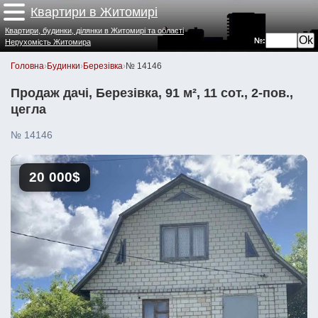
Квартири в Житомирі
Квартири, будинки, ділянки в Житомирі та області
№:
Нерухомість Житомира
Головна
›
Будинки
›
Березівка
›
№ 14146
Продаж дачі, Березівка, 91 м², 11 сот., 2-пов.,
цегла
№ 14146
20 000$