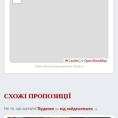
Leaflet
|
©
OpenStreetMap
Точне місцезнаходження об'єкта
СХОЖІ ПРОПОЗИЦІЇ
Не те, що шукали?
Будинки — від найдешевших →