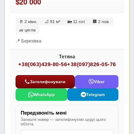
$20 000
🚪 2 кімн.
📐 91 м²
🏡 11 сот.
🏢 2 пов.
🧱 цегла
📍 Березівка
Тетяна
+38(063)439-80-56
+38(097)826-05-76
Зателефонувати
Viber
WhatsApp
Telegram
Передзвоніть мені
Залиште номер — зателефонуємо щодо цього
об'єкта.