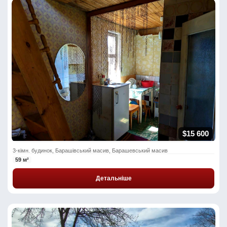
$15 600
3-кімн. будинок, Барашівський масив, Барашевський масив
59 м²
Детальніше