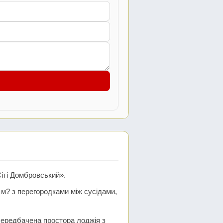
іті Домбровський».
м? з перегородками між сусідами,
Передбачена простора лоджія з