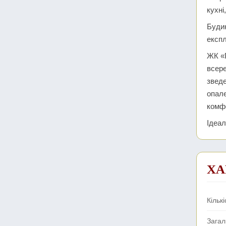
кухні
Будин
експл
ЖК «
всере
зведе
опале
комф
Ідеал
ХА
Кількі
Зага