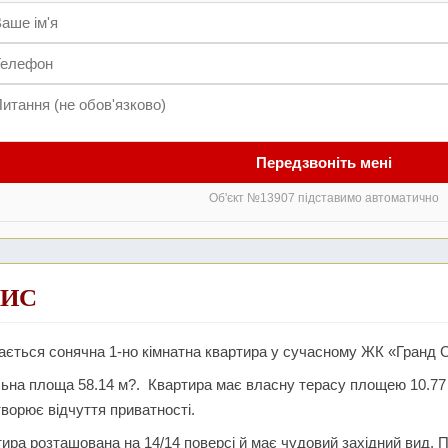
Передзвоніть мені
Об'єкт №13907 підставимо автоматично
ИС
ється сонячна 1-но кімнатна квартира у сучасному ЖК «Гранд С
ьна площа 58.14 м?. Квартира має власну терасу площею 10.77 
ворює відчуття приватності.
ира розташована на 14/14 поверсі й має чудовий західний вид. 