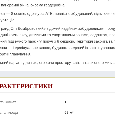
, панорамні вікна, окрема гардеробна.
ок — 8 секція, одразу за АТБ, повністю збудований, підключений
уатацію.
Гранд Сіті Домбровський» відомий надійним забудовником, про
дині комплексу, дитячими та спортивними зонами, садочком, пр
ння підземного паркінгу поруч з 8 секцією. Територія закрита та
ння — індивідуальне газове, будинок зведений із застосуванням
ортні планування.
ьний варіант для тих, хто хоче простору, світла та якісного житла
РАКТЕРИСТИКИ
сть кімнат
1
льна площа
58 м²