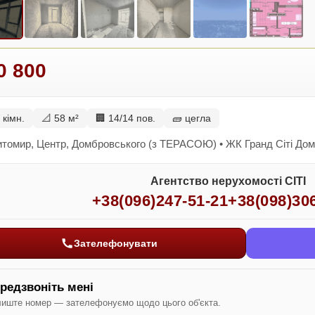
0 800
 кімн.
📐 58 м²
🏢 14/14 пов.
🧱 цегла
итомир, Центр, Домбровського (з ТЕРАСОЮ) • ЖК Гранд Сіті До
Агентство нерухомості СІТІ
+38(096)247-51-21
+38(098)30
Зателефонувати
редзвоніть мені
иште номер — зателефонуємо щодо цього об'єкта.