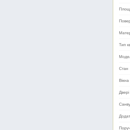
Площа
Пове
Мате
Тип к
Моде
Стан
Вікна
Двері
Санв
Додат
Поруч