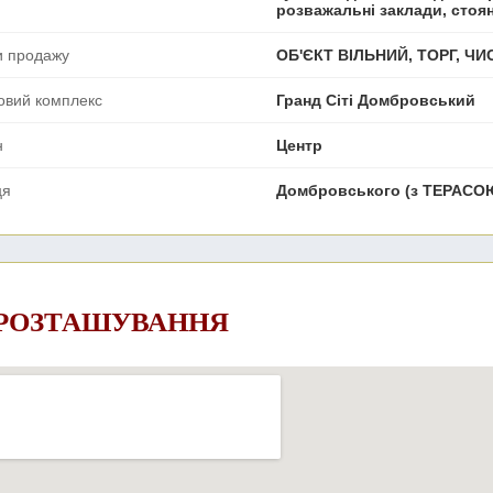
розважальні заклади, стоя
и продажу
ОБ'ЄКТ ВІЛЬНИЙ, ТОРГ, Ч
овий комплекс
Гранд Сіті Домбровський
н
Центр
ця
Домбровського (з ТЕРАСО
 РОЗТАШУВАННЯ