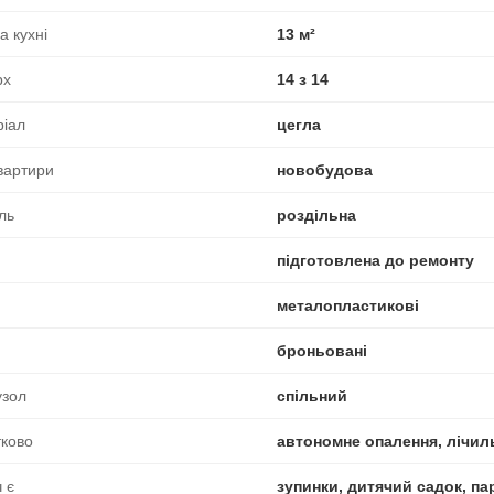
 кухні
13 м²
рх
14 з 14
ріал
цегла
вартири
новобудова
ль
роздільна
підготовлена до ремонту
металопластикові
броньовані
узол
спільний
ково
автономне опалення, лічиль
 є
зупинки, дитячий садок, пар