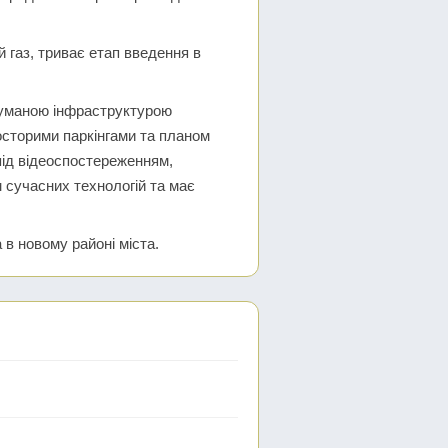
 газ, триває етап введення в
думаною інфраструктурою
осторими паркінгами та планом
 під відеоспостереженням,
 сучасних технологій та має
 в новому районі міста.