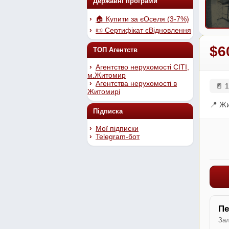
Державні програми
🏠 Купити за єОселя (3-7%)
📜 Сертифікат єВідновлення
$6
ТОП Агентств
Агентство нерухомості СІТІ,
м.Житомир
Агентства нерухомості в
🚪 1
Житомирі
📍 Ж
Підписка
Мої підписки
Telegram-бот
Пе
Зал