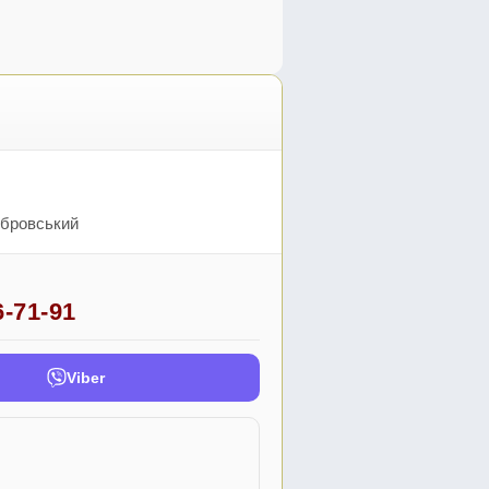
мбровський
6-71-91
Viber