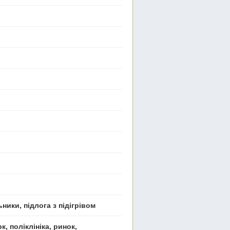
ники, підлога з підігрівом
к, поліклініка, ринок,