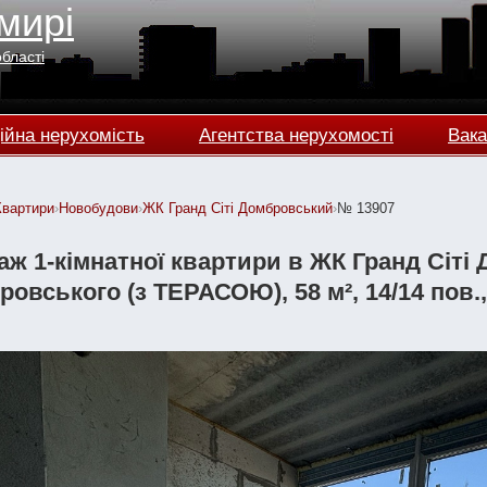
мирі
області
ійна нерухомість
Агентства нерухомості
Вака
Квартири
›
Новобудови
›
ЖК Гранд Сіті Домбровський
›
№ 13907
ж 1-кімнатної квартири в ЖК Гранд Сіті
овського (з ТЕРАСОЮ), 58 м², 14/14 пов.,