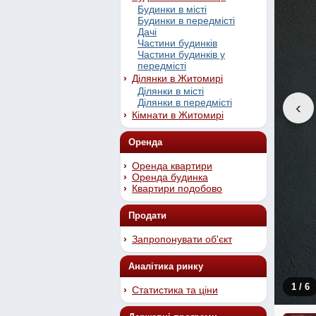
Будинки в місті
Будинки в передмісті
Дачі
Частини будинків
Частини будинків у
передмісті
Ділянки в Житомирі
Ділянки в місті
Ділянки в передмісті
‹
Кімнати в Житомирі
Оренда
Оренда квартири
Оренда будинка
Квартири подобово
Продати
Запропонувати об'єкт
Аналітика ринку
1
/ 6
Статистика та ціни