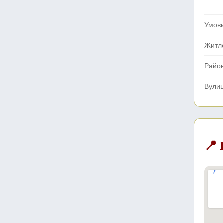
Умов
Житл
Райо
Вули
📍