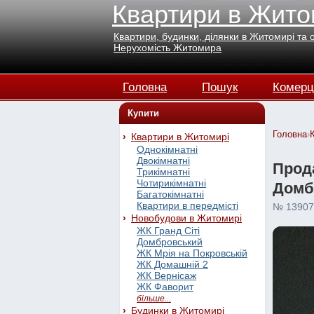
Квартири в Жито
Квартири, будинки, ділянки в Житомирі та 
Нерухомість Житомира
Головна
Пошук
Комерц
Купити
Головна
›
Квартири в Житомирі
Однокімнатні
Двокімнатні
Прода
Трикімнатні
Чотирикімнатні
Домбр
Багатокімнатні
Квартири в передмісті
№ 13907
Новобудови в Житомирі
ЖК Гранд Сіті
Домбровський
ЖК Мрія на Покровській
ЖК Домашній 2
ЖК Вернісаж
ЖК Фаворит
більше...
Будинки в Житомирі