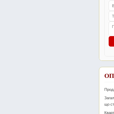
ОП
Прода
Загал
що ст
Кварт