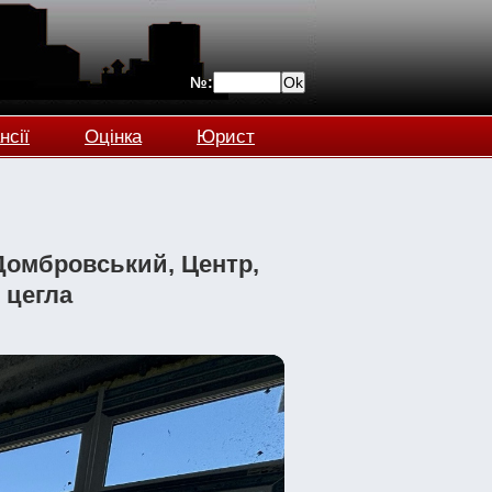
№:
нсії
Оцінка
Юрист
 Домбровський, Центр,
 цегла