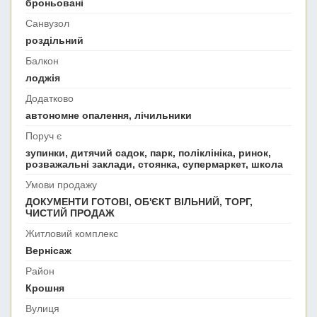
броньовані
Санвузол
роздільний
Балкон
лоджія
Додатково
автономне опалення, лічильники
Поруч є
зупинки, дитячий садок, парк, поліклініка, ринок,
розважальні заклади, стоянка, супермаркет, школа
Умови продажу
ДОКУМЕНТИ ГОТОВІ, ОБ'ЄКТ ВІЛЬНИЙ, ТОРГ,
ЧИСТИЙ ПРОДАЖ
Житловий комплекс
Вернісаж
Район
Крошня
Вулиця