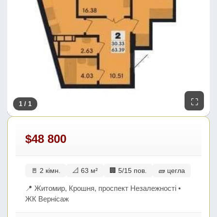
⛶
1
/ 1
$48 800
🚪 2 кімн.
📐 63 м²
🏢 5/15 пов.
🧱 цегла
📍 Житомир, Крошня, проспект Незалежності •
ЖК Вернісаж