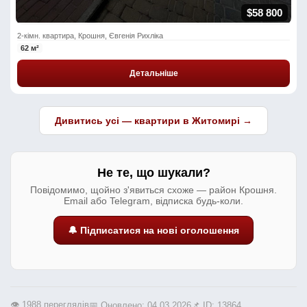
$58 800
2-кімн. квартира, Крошня, Євгенія Рихліка
62 м²
Детальніше
Дивитись усі — квартири в Житомирі →
Не те, що шукали?
Повідомимо, щойно з'явиться схоже — район Крошня.
Email або Telegram, відписка будь-коли.
🔔 Підписатися на нові оголошення
👁️ 1988 переглядів
📅 Оновлено: 04.03.2026
📌 ID: 13864