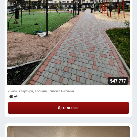
$47 777
2-кімн. квартира, Крошня, Євгенія Рихлика
45 м²
Детальніше