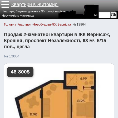
Квартири в Житомирі
Квартири, будинки, ділянки в Житомирі та області
№:
Нерухомість Житомира
Головна
›
Квартири
›
Новобудови
›
ЖК Вернісаж
›
№ 13864
Продаж 2-кімнатної квартири в ЖК Вернісаж,
Крошня, проспект Незалежності, 63 м², 5/15
пов., цегла
№ 13864
48 800$