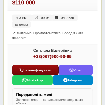
$110 000
🚪 3 кімн.
📐 109 м²
🏢 10/10 пов.
🧱 цегла
📍 Житомир, Промавтоматика, Бородія • ЖК
Фаворит
Світлана Валеріївна
+38(067)900-90-95
Зателефонувати
Viber
WhatsApp
Telegram
Передзвоніть мені
Залиште номер — зателефонуємо щодо цього
об'єкта.