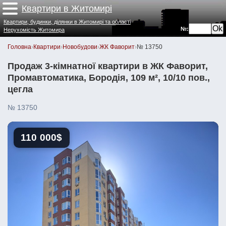
Квартири в Житомирі
Квартири, будинки, ділянки в Житомирі та області
№:
Нерухомість Житомира
Головна
›
Квартири
›
Новобудови
›
ЖК Фаворит
›
№ 13750
Продаж 3-кімнатної квартири в ЖК Фаворит,
Промавтоматика, Бородія, 109 м², 10/10 пов.,
цегла
№ 13750
110 000$