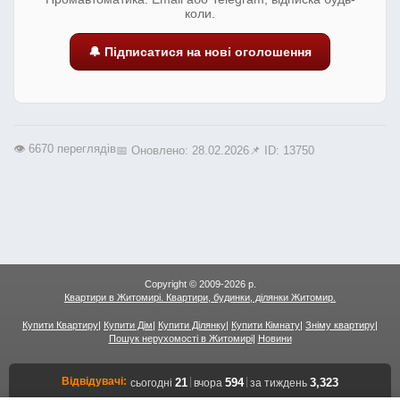
коли.
🔔 Підписатися на нові оголошення
👁️ 6670 переглядів
📅 Оновлено: 28.02.2026
📌 ID: 13750
Copyright © 2009-2026 р.
Квартири в Житомирі. Квартири, будинки, ділянки Житомир.
Купити Квартиру
|
Купити Дім
|
Купити Ділянку
|
Купити Кімнату
|
Зніму квартиру
|
Пошук нерухомості в Житомирі
|
Новини
Відвідувачі:
|
|
21
594
3,323
сьогодні
вчора
за тиждень