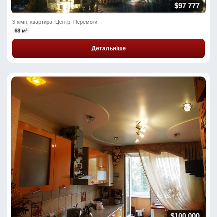
$97 777
3-кімн. квартира, Центр, Перемоги
68 м²
Детальніше
$100 000