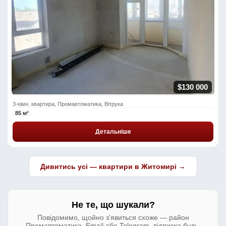
$130 000
3-кімн. квартира, Промавтоматика, Вітрука
85 м²
Детальніше
Дивитись усі — квартири в Житомирі →
Не те, що шукали?
Повідомимо, щойно з'явиться схоже — район
Промавтоматика. Email або Telegram, відписка будь-