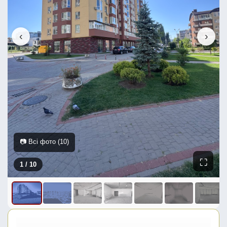
‹
›
📷 Всі фото (10)
⛶
1
/ 10