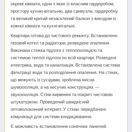
окремі кімнати, одна з яких із власним гардеробом,
простору кухню-вітальню, два санвузли, гардеробну
та великий критий незасклений балкон з виходом із
кожної кімнати та кухні-вітальні.
Квартира готова до чистового ремонту. Встановлено
газовий котел та радіатори, розведене опалення.
Виконана стяжка підлоги з теплоізоляцією та
системою теплої підлоги по всій квартирі. Розведені
електрика, вода та каналізація. Встановлена система
фільтрації води та розподілення опалення. На стінах,
що межують із сусідами, зроблена якісна
шумоізоляція, а на несучих конструкціях —
звукоізоляція. Стіни вирівняні та покриті чистовою
штукатуркою. Проведений швидкісний
оптоволоконний інтернет. У стінах передбачені
комунікації для системи кондиціювання.
Є можливість встановлення сонячних панелей.