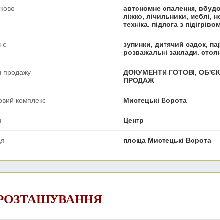
ково
автономне опалення, вбудов
ліжко, лічильники, меблі, н
техніка, підлога з підігріво
 є
зупинки, дитячий садок, пар
розважальні заклади, стоя
и продажу
ДОКУМЕНТИ ГОТОВІ, ОБ'ЄК
ПРОДАЖ
овий комплекс
Мистецькі Ворота
н
Центр
ця
площа Мистецькі Ворота
 РОЗТАШУВАННЯ