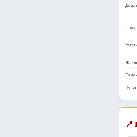
Додат
Поруч
Умов
Житл
Райо
Вули
📍