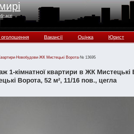
мирі
області
 оголошення
Вакансії
Оцінка
Юрист
Квартири
›
Новобудови
›
ЖК Мистецькі Ворота
›
№ 13695
ж 1-кімнатної квартири в ЖК Мистецькі 
цькі Ворота, 52 м², 11/16 пов., цегла