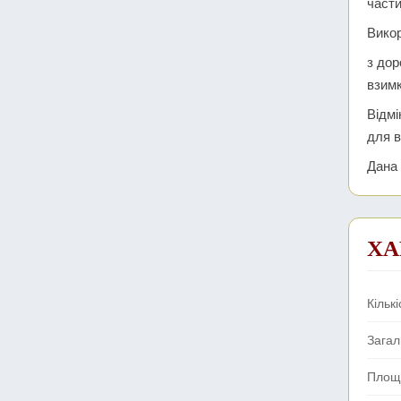
части
Викор
з дор
взимк
Відмі
для в
Дана 
ХА
Кількі
Зага
Площа