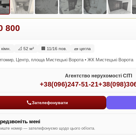
0 800
 кімн.
📐 52 м²
🏢 11/16 пов.
🧱 цегла
томир, Центр, площа Мистецькі Ворота • ЖК Мистецькі Ворота
Агентство нерухомості СІТІ
+38(096)247-51-21
+38(098)30
Зателефонувати
редзвоніть мені
иште номер — зателефонуємо щодо цього об'єкта.