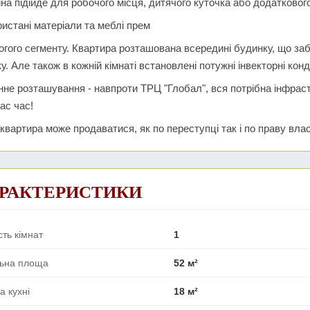
на підійде для робочого місця, дитячого куточка або додаткового
истані матеріали та меблі прем
огого сегменту. Квартира розташована всередині будинку, що за
у. Але також в кожній кімнаті встановлені потужні інвекторні кон
нне розташування - навпроти ТРЦ "Глобал", вся потрібна інфрас
ас час!
квартира може продаватися, як по переступці так і по праву влас
РАКТЕРИСТИКИ
сть кімнат
1
льна площа
52 м²
 кухні
18 м²