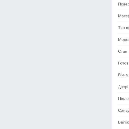
Пове
Мате
Тип к
Моде
Стан
Готов
Вікна
Двері
Підло
Санв
Балк