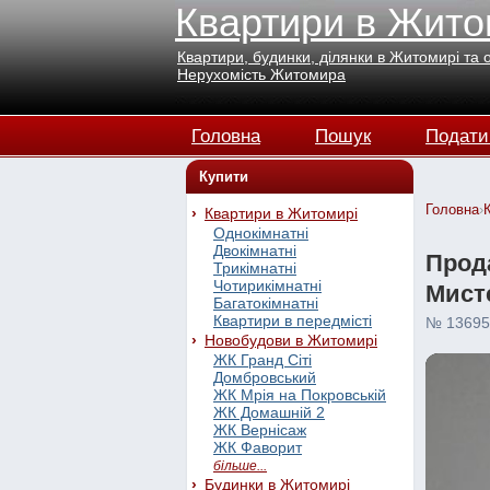
Квартири в Жито
Квартири, будинки, ділянки в Житомирі та 
Нерухомість Житомира
Головна
Пошук
Подати
Купити
Головна
›
Квартири в Житомирі
Однокімнатні
Двокімнатні
Прода
Трикімнатні
Чотирикімнатні
Мисте
Багатокімнатні
Квартири в передмісті
№ 13695
Новобудови в Житомирі
ЖК Гранд Сіті
Домбровський
ЖК Мрія на Покровській
ЖК Домашній 2
ЖК Вернісаж
ЖК Фаворит
більше...
Будинки в Житомирі