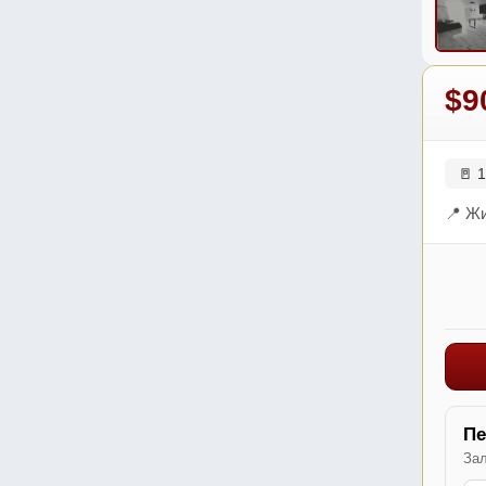
$9
🚪 1
📍 Жи
Пе
Зал