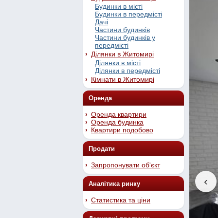
Будинки в місті
Будинки в передмісті
Дачі
Частини будинків
Частини будинків у
передмісті
Ділянки в Житомирі
Ділянки в місті
Ділянки в передмісті
Кімнати в Житомирі
Оренда
Оренда квартири
Оренда будинка
Квартири подобово
Продати
Запропонувати об'єкт
‹
Аналітика ринку
Статистика та ціни