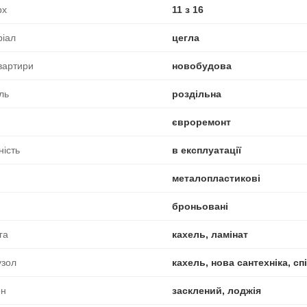
рх
11 з 16
ріал
цегла
вартири
новобудова
ль
роздільна
євроремонт
ність
в експлуатації
металопластикові
броньовані
га
кахель, ламінат
узол
кахель, нова сантехніка, с
он
засклений, лоджія