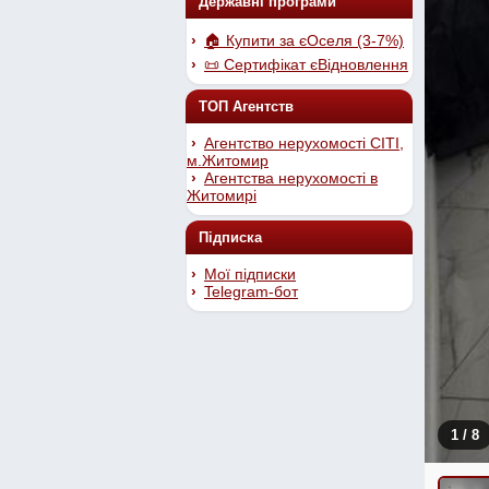
Державні програми
🏠 Купити за єОселя (3-7%)
📜 Сертифікат єВідновлення
ТОП Агентств
Агентство нерухомості СІТІ,
м.Житомир
Агентства нерухомості в
Житомирі
Підписка
Мої підписки
Telegram-бот
1
/ 8