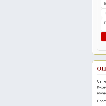
ОП
Світл
Кухня
вбудо
Прост