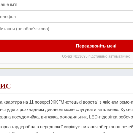
Передзвоніть мені
Об'єкт №13695 підставимо автоматично
ИС
а квартира на 11 поверсі ЖК "Мистецькі ворота" з якісним ремо
-студія з розкладним диваном може слугувати вітальнею. Кухня
вана посудомийка, витяжка, холодильник, LED-підсвітка робочої
орна гардеробна в передпокої вирішує питання зберігання речей