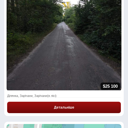
$25 100
Ділянка, Зарічани, Зарічани(в лісі)
Детальніше