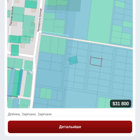
$31 800
Ділянка, Зарічани, Зарічани
Детальніше