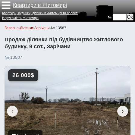
Квартири в Житомирі
Квартири, будинки, ділянки в Житомирі та області
№:
Нерухомість Житомира
Головна
›
Ділянки
›
Зарічани
›
№ 13587
Продаж ділянки під будівництво житлового
будинку, 9 сот., Зарічани
№ 13587
26 000$
‹
›