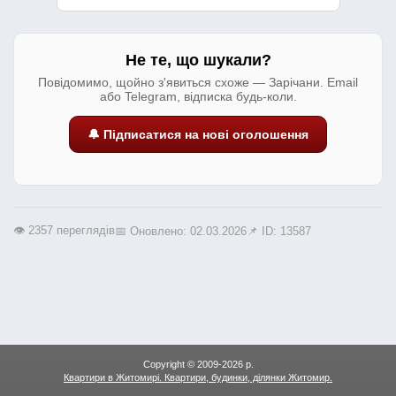
Не те, що шукали?
Повідомимо, щойно з'явиться схоже — Зарічани. Email
або Telegram, відписка будь-коли.
🔔 Підписатися на нові оголошення
👁️ 2357 переглядів
📅 Оновлено: 02.03.2026
📌 ID: 13587
Copyright © 2009-2026 р.
Квартири в Житомирі. Квартири, будинки, ділянки Житомир.