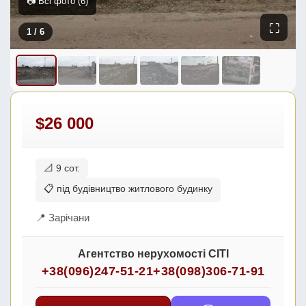
📷 Всі фото (6)
⛶
1
/ 6
$26 000
📐 9 сот.
📋 під будівництво житлового будинку
📍 Зарічани
Агентство нерухомості СІТІ
+38(096)247-51-21
+38(098)306-71-91