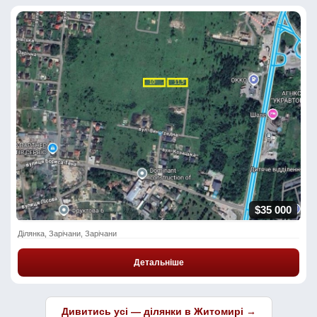
$35 000
Ділянка, Зарічани, Зарічани
Детальніше
Дивитись усі — ділянки в Житомирі →