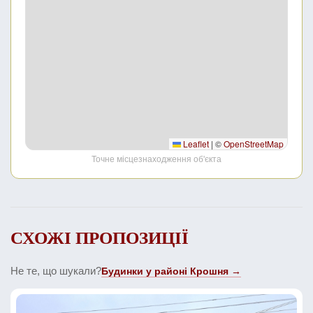
Leaflet
|
©
OpenStreetMap
Точне місцезнаходження об'єкта
СХОЖІ ПРОПОЗИЦІЇ
Не те, що шукали?
Будинки у районі Крошня →