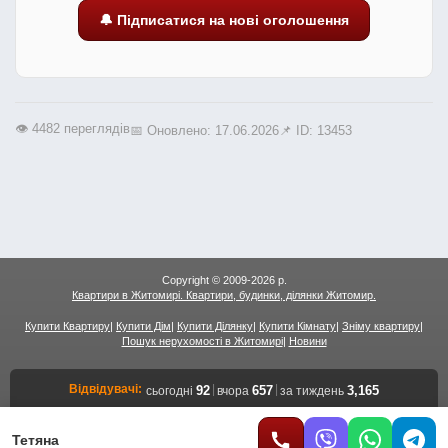
🔔 Підписатися на нові оголошення
👁️ 4482 переглядів
📅 Оновлено: 17.06.2026
📌 ID: 13453
Copyright © 2009-2026 р.
Квартири в Житомирі. Квартири, будинки, ділянки Житомир.
Купити Квартиру
|
Купити Дім
|
Купити Ділянку
|
Купити Кімнату
|
Зніму квартиру
|
Пошук нерухомості в Житомирі
|
Новини
Відвідувачі:
|
|
92
657
3,165
сьогодні
вчора
за тиждень
Переглядів сторінок:
|
|
223
1,902
10,866
сьогодні
вчора
за тиждень
Переглядів об'єктів:
|
|
122
1,067
6,194
сьогодні
вчора
за тиждень
Тетяна