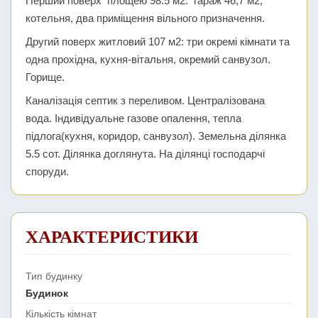
Перший поверх площею 98.5 м2: гараж 46,7 м2,
котельня, два приміщення вільного призначення.
Другий поверх житловий 107 м2: три окремі кімнати та
одна прохідна, кухня-вітальня, окремий санвузол.
Горище.
Каналізація септик з переливом. Централізована
вода. Індивідуальне газове опалення, тепла
підлога(кухня, коридор, санвузол). Земельна ділянка
5.5 сот. Ділянка доглянута. На ділянці господарчі
споруди.
ХАРАКТЕРИСТИКИ
Тип будинку
Будинок
Кількість кімнат