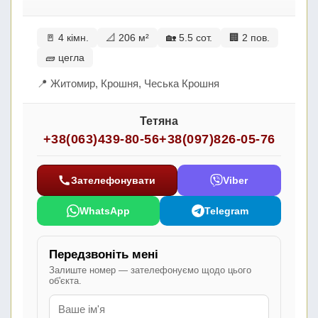
🚪 4 кімн.
📐 206 м²
🏡 5.5 сот.
🏢 2 пов.
🧱 цегла
📍 Житомир, Крошня, Чеська Крошня
Тетяна
+38(063)439-80-56
+38(097)826-05-76
Зателефонувати
Viber
WhatsApp
Telegram
Передзвоніть мені
Залиште номер — зателефонуємо щодо цього
об'єкта.