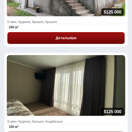
$125 000
5-кімн. будинок, Крошня, Крошня
240 м²
Детальніше
$125 000
5-кімн. будинок, Крошня, Андріївська
100 м²