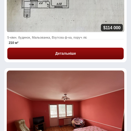
$114 000
5-кімн. будинок, Мальованка, Взутєва ф-ка, поруч ліс
210 м²
Детальніше