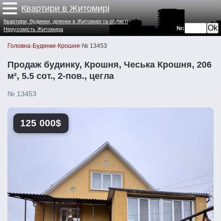
Квартири в Житомирі
Квартири, будинки, ділянки в Житомирі та області
№:
Нерухомість Житомира
Головна
›
Будинки
›
Крошня
›
№ 13453
Продаж будинку, Крошня, Чеська Крошня, 206
м², 5.5 сот., 2-пов., цегла
№ 13453
125 000$