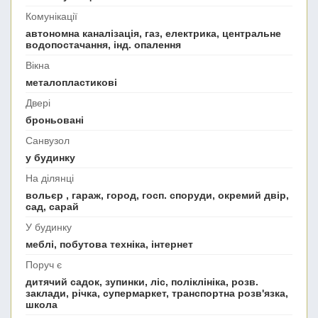
Комунікації
автономна каналізація, газ, електрика, центральне
водопостачання, інд. опалення
Вікна
металопластикові
Двері
броньовані
Санвузол
у будинку
На ділянці
вольєр , гараж, город, госп. споруди, окремий двір,
сад, сарай
У будинку
меблі, побутова техніка, інтернет
Поруч є
дитячий садок, зупинки, ліс, поліклініка, розв.
заклади, річка, супермаркет, транспортна розв'язка,
школа