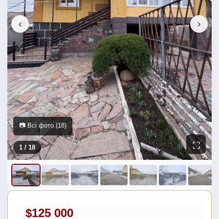
‹
›
📷 Всі фото (18)
⛶
1
/ 18
$125 000