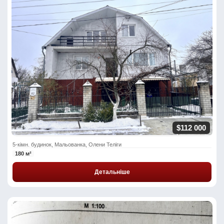
$112 000
5-кімн. будинок, Мальованка, Олени Теліги
180 м²
Детальніше