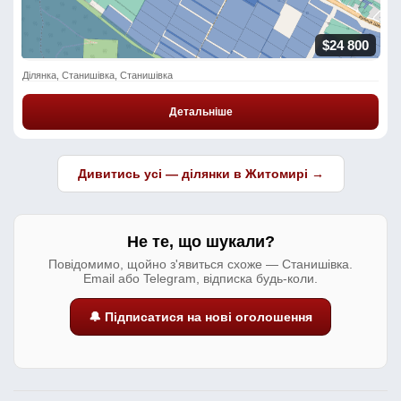
$24 800
Ділянка, Станишівка, Станишівка
Детальніше
Дивитись усі — ділянки в Житомирі →
Не те, що шукали?
Повідомимо, щойно з'явиться схоже — Станишівка.
Email або Telegram, відписка будь-коли.
🔔 Підписатися на нові оголошення