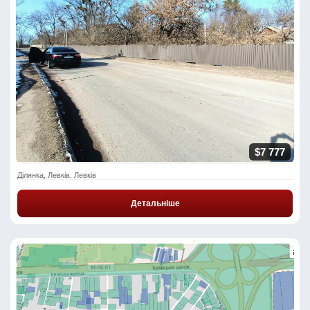
$7 777
Ділянка, Левків, Левків
Детальніше