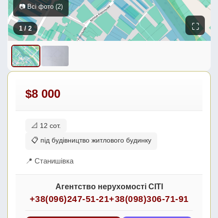
📷 Всі фото (2)
⛶
1
/ 2
$8 000
📐 12 сот.
📋 під будівництво житлового будинку
📍 Станишівка
Агентство нерухомості СІТІ
+38(096)247-51-21
+38(098)306-71-91