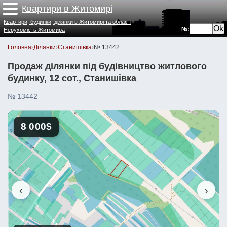
Квартири в Житомирі
Квартири, будинки, ділянки в Житомирі та області
№:
Нерухомість Житомира
Головна
›
Ділянки
›
Станишівка
›
№ 13442
Продаж ділянки під будівництво житлового
будинку, 12 сот., Станишівка
№ 13442
8 000$
‹
›