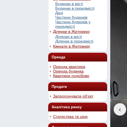
Будинки в місті
Будинки в передмісті
Дачі
Частини будинків
Частини будинків у
передмісті
Ділянки в Житомирі
Ділянки в місті
Ділянки в передмісті
Кімнати в Житомирі
Оренда
Оренда квартири
Оренда будинка
Квартири подобово
Продати
Запропонувати об'єкт
Аналітика ринку
‹
Статистика та ціни