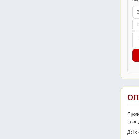
ОП
Пропо
площа
Дві о