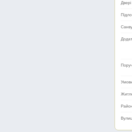
Двері
Підло
Санв
Додат
Поруч
Умов
Житл
Райо
Вули