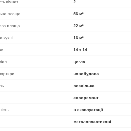
сть кімнат
2
льна площа
56 м²
ова площа
22 м²
 кухні
16 м²
рх
14 з 14
ріал
цегла
вартири
новобудова
ль
роздільна
євроремонт
ність
в експлуатації
металопластикові