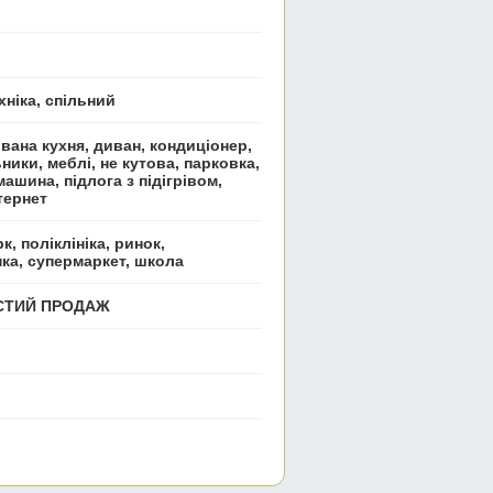
хніка, спільний
вана кухня, диван, кондиціонер,
ьники, меблі, не кутова, парковка,
ашина, підлога з підігрівом,
тернет
к, поліклініка, ринок,
нка, супермаркет, школа
ИСТИЙ ПРОДАЖ