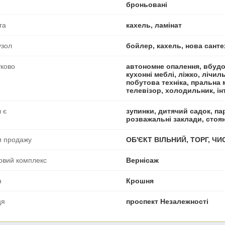
броньовані
га
кахель, ламінат
узол
бойлер, кахель, нова санте
ково
автономне опалення, вбудо
кухонні меблі, ліжко, лічил
побутова техніка, пральна м
телевізор, холодильник, ін
 є
зупинки, дитячий садок, пар
розважальні заклади, стоя
и продажу
ОБ'ЄКТ ВІЛЬНИЙ, ТОРГ, Ч
овий комплекс
Вернісаж
н
Крошня
ця
проспект Незалежності