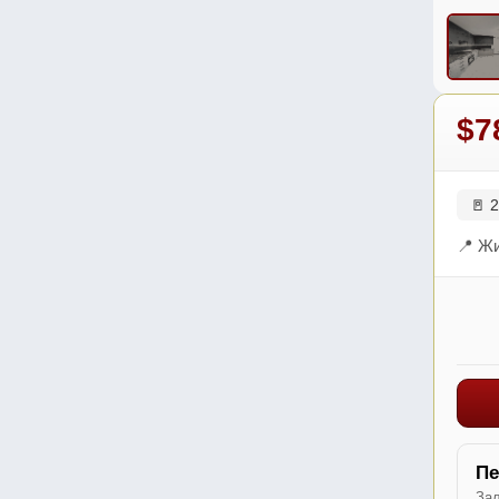
$7
🚪 2
📍 Жи
Пе
Зал