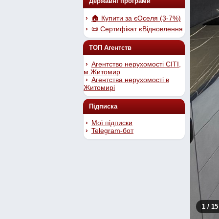
Державні програми
🏠 Купити за єОселя (3-7%)
📜 Сертифікат єВідновлення
ТОП Агентств
Агентство нерухомості СІТІ,
м.Житомир
Агентства нерухомості в
Житомирі
Підписка
Мої підписки
Telegram-бот
1
/ 15