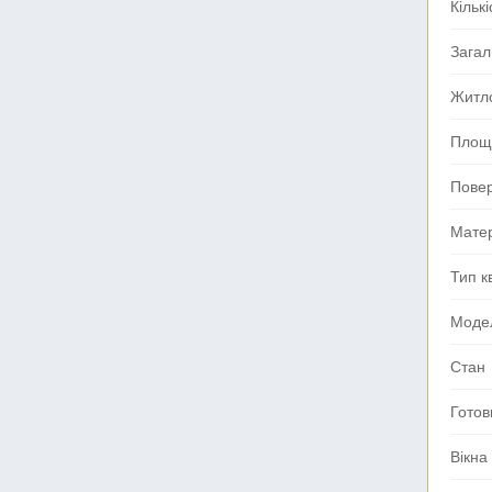
Кількі
Зага
Житл
Площа
Пове
Мате
Тип к
Моде
Стан
Готов
Вікна