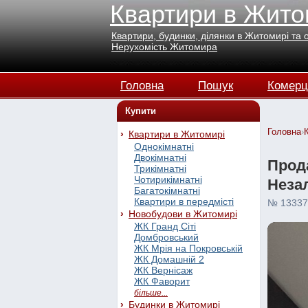
Квартири в Жито
Квартири, будинки, ділянки в Житомирі та 
Нерухомість Житомира
Головна
Пошук
Комерц
Купити
Головна
›
Квартири в Житомирі
Однокімнатні
Двокімнатні
Прода
Трикімнатні
Чотирикімнатні
Незал
Багатокімнатні
Квартири в передмісті
№ 13337
Новобудови в Житомирі
ЖК Гранд Сіті
Домбровський
ЖК Мрія на Покровській
ЖК Домашній 2
ЖК Вернісаж
ЖК Фаворит
більше...
Будинки в Житомирі