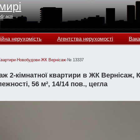
мирі
області
ійна нерухомість
Агентства нерухомості
Вака
Квартири
›
Новобудови
›
ЖК Вернісаж
›
№ 13337
ж 2-кімнатної квартири в ЖК Вернісаж, 
ежності, 56 м², 14/14 пов., цегла