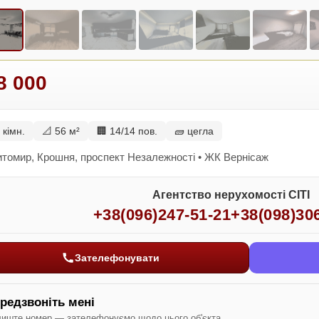
8 000
 кімн.
📐 56 м²
🏢 14/14 пов.
🧱 цегла
томир, Крошня, проспект Незалежності • ЖК Вернісаж
Агентство нерухомості СІТІ
+38(096)247-51-21
+38(098)30
Зателефонувати
редзвоніть мені
иште номер — зателефонуємо щодо цього об'єкта.