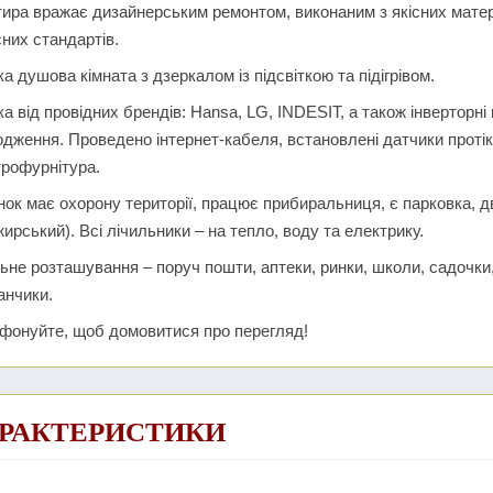
ира вражає дизайнерським ремонтом, виконаним з якісних матері
них стандартів.
а душова кімната з дзеркалом із підсвіткою та підігрівом.
ка від провідних брендів: Hansa, LG, INDESIT, а також інверторні
дження. Проведено інтернет-кабеля, встановлені датчики протік
рофурнітура.
ок має охорону території, працює прибиральниця, є парковка, дв
ирський). Всі лічильники – на тепло, воду та електрику.
ьне розташування – поруч пошти, аптеки, ринки, школи, садочки,
анчики.
фонуйте, щоб домовитися про перегляд!
РАКТЕРИСТИКИ