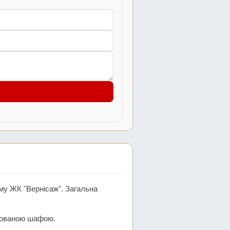
му ЖК "Вернісаж". Загальна
нтованою шафою.