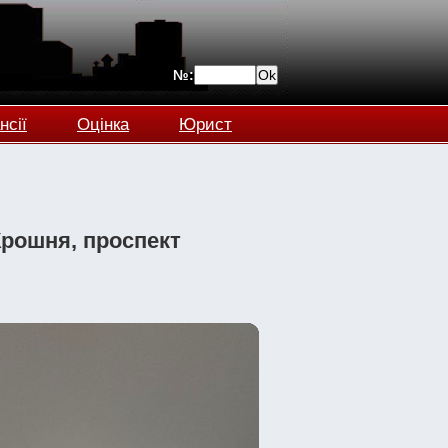
№:
нсії
Оцінка
Юрист
Крошня, проспект