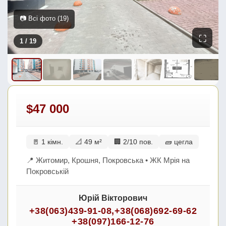
📷 Всі фото (19)
⛶
1
/ 19
$47 000
🚪 1 кімн.
📐 49 м²
🏢 2/10 пов.
🧱 цегла
📍 Житомир, Крошня, Покровська • ЖК Мрія на
Покровській
Юрій Вікторович
+38(063)439-91-08
,
+38(068)692-69-62
+38(097)166-12-76