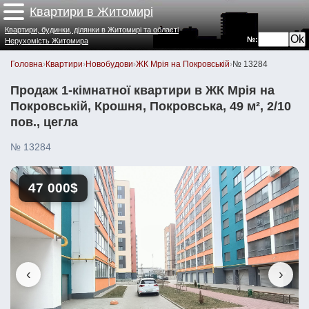
Квартири в Житомирі
Квартири, будинки, ділянки в Житомирі та області
№:
Нерухомість Житомира
Головна
›
Квартири
›
Новобудови
›
ЖК Мрія на Покровській
›
№ 13284
Продаж 1-кімнатної квартири в ЖК Мрія на
Покровській, Крошня, Покровська, 49 м², 2/10
пов., цегла
№ 13284
47 000$
‹
›