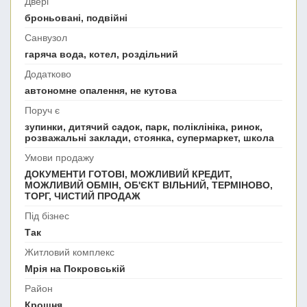
Двері
броньовані, подвійні
Санвузол
гаряча вода, котел, роздільний
Додатково
автономне опалення, не кутова
Поруч є
зупинки, дитячий садок, парк, поліклініка, ринок,
розважальні заклади, стоянка, супермаркет, школа
Умови продажу
ДОКУМЕНТИ ГОТОВІ, МОЖЛИВИЙ КРЕДИТ,
МОЖЛИВИЙ ОБМІН, ОБ'ЄКТ ВІЛЬНИЙ, ТЕРМІНОВО,
ТОРГ, ЧИСТИЙ ПРОДАЖ
Під бізнес
Так
Житловий комплекс
Мрія на Покровській
Район
Крошня