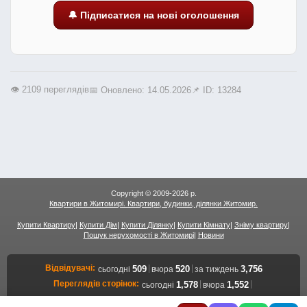
🔔 Підписатися на нові оголошення
👁️ 2109 переглядів
📅 Оновлено: 14.05.2026
📌 ID: 13284
Copyright © 2009-2026 р.
Квартири в Житомирі. Квартири, будинки, ділянки Житомир.
Купити Квартиру
|
Купити Дім
|
Купити Ділянку
|
Купити Кімнату
|
Зніму квартиру
|
Пошук нерухомості в Житомирі
|
Новини
Відвідувачі:
|
|
509
520
3,756
сьогодні
вчора
за тиждень
Переглядів сторінок:
|
|
1,578
1,552
сьогодні
вчора
12,680
за тиждень