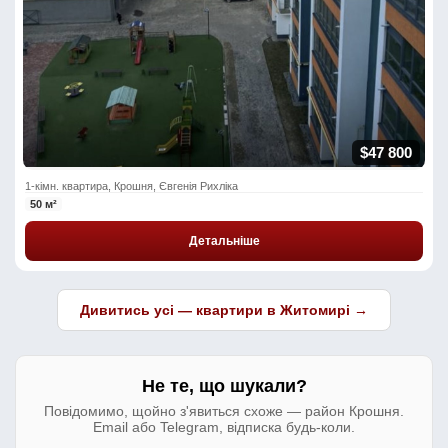
$47 800
1-кімн. квартира, Крошня, Євгенія Рихліка
50 м²
Детальніше
Дивитись усі — квартири в Житомирі →
Не те, що шукали?
Повідомимо, щойно з'явиться схоже — район Крошня.
Email або Telegram, відписка будь-коли.