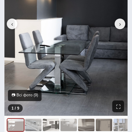
‹
›
📷 Всі фото (9)
⛶
1
/ 9