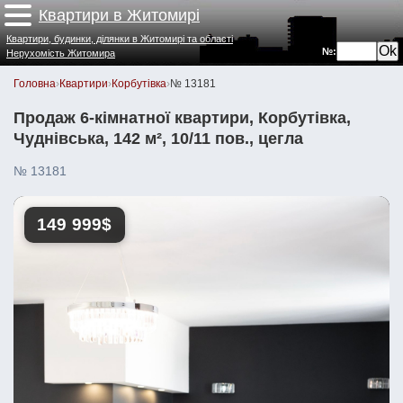
Квартири в Житомирі
Квартири, будинки, ділянки в Житомирі та області
№:
Нерухомість Житомира
Головна
›
Квартири
›
Корбутівка
›
№ 13181
Продаж 6-кімнатної квартири, Корбутівка,
Чуднівська, 142 м², 10/11 пов., цегла
№ 13181
149 999$