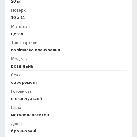
20 м²
Поверх
10 з 11
Матеріал
цегла
Тип квартири
поліпшене планування
Модель
роздільна
Стан
євроремонт
Готовність
в експлуатації
Вікна
металопластикові
Двері
броньовані