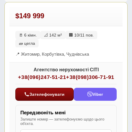
$149 999
🚪 6 кімн.
📐 142 м²
🏢 10/11 пов.
🧱 цегла
📍 Житомир, Корбутівка, Чуднівська
Агентство нерухомості СІТІ
+38(096)247-51-21
+38(098)306-71-91
Зателефонувати
Viber
Передзвоніть мені
Залиште номер — зателефонуємо щодо цього
об'єкта.