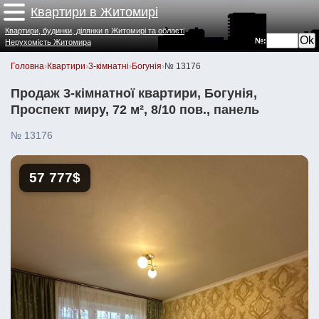
Квартири в Житомирі
Квартири, будинки, ділянки в Житомирі та області
№:
Нерухомість Житомира
Головна
›
Квартири
›
3-кімнатні
›
Богунія
›
№ 13176
Продаж 3-кімнатної квартири, Богунія,
Проспект миру, 72 м², 8/10 пов., панель
№ 13176
57 777$