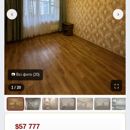
‹
›
📷 Всі фото (20)
⛶
1
/ 20
$57 777