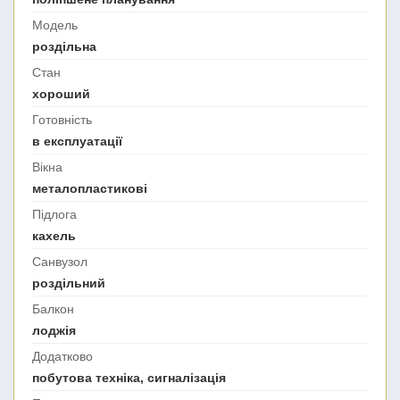
Модель
роздільна
Стан
хороший
Готовність
в експлуатації
Вікна
металопластикові
Підлога
кахель
Санвузол
роздільний
Балкон
лоджія
Додатково
побутова техніка, сигналізація