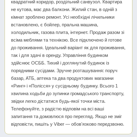
квадратний коридор, роздільний санвузол. Квартира
не кутова, має два балкони. Жилий стан, в одній з
кімнат зроблено ремонт. Усі необхідні лічильники
встановлено, є бойлер, пральна машина,
холодильник, газова плита, інтернет. Продаж разом зі
всіма меблями та технікою. Все підключено й готове
до проживання. Ідеальний варіант як для проживання,
так і для здачі в оренду. Управління будинком
здійснює ОСББ. Тихий і доглянутий будинок із
порядними сусідами. Зручне розташування: поруч
базар, АТБ, аптека та два продуктових магазини
«Ринг» і «Полісся» у сусідньому будинку. Всього 1
хвилина ходьби до зупинки громадського транспорту,
звідки легко дістатися будь-якої точки міста.
Телефонуйте, з радістю відповім на всі ваші
запитання та домовлюся про перегляд. Якщо не зміг
відповісти, пишіть у Viber — обов'язково передзвоню.