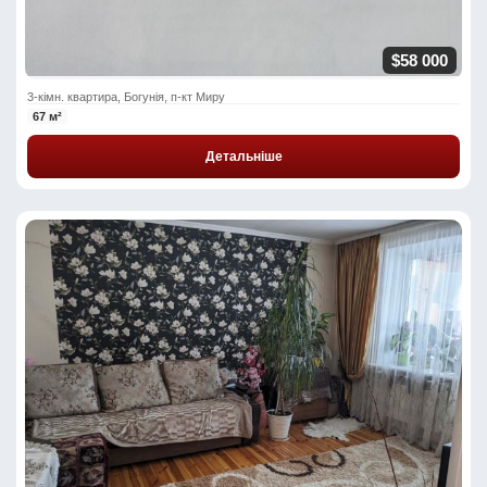
$58 000
3-кімн. квартира, Богунія, п-кт Миру
67 м²
Детальніше