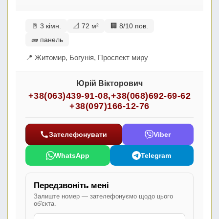
🚪 3 кімн.
📐 72 м²
🏢 8/10 пов.
🧱 панель
📍 Житомир, Богунія, Проспект миру
Юрій Вікторович
+38(063)439-91-08
,
+38(068)692-69-62
+38(097)166-12-76
Зателефонувати
Viber
WhatsApp
Telegram
Передзвоніть мені
Залиште номер — зателефонуємо щодо цього
об'єкта.