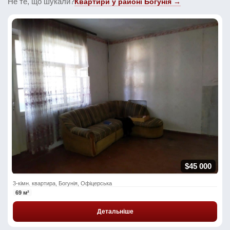
Не те, що шукали?
Квартири у районі Богунія →
$45 000
3-кімн. квартира, Богунія, Офіцерська
69 м²
Детальніше