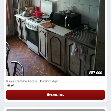
$57 000
3-кімн. квартира, Богунія, Проспект Мира
66 м²
Детальніше