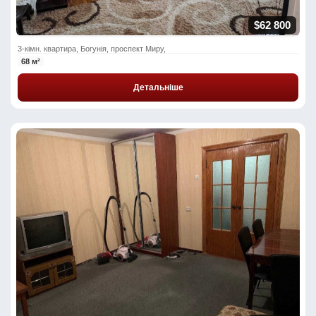
$62 800
3-кімн. квартира, Богунія, проспект Миру,
68 м²
Детальніше