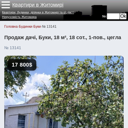
Квартири в Житомирі
Квартири, будинки, ділянки в Житомирі та області
№:
Нерухомість Житомира
Головна
›
Будинки
›
Буки
›
№ 13141
Продаж дачі, Буки, 18 м², 18 сот., 1-пов., цегла
№ 13141
17 800$