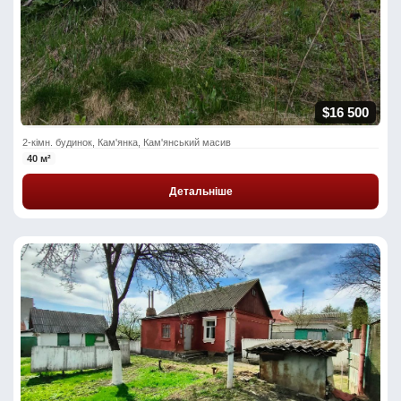
$16 500
2-кімн. будинок, Кам'янка, Кам'янський масив
40 м²
Детальніше