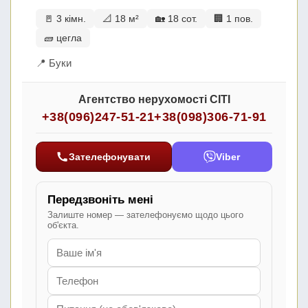
🚪 3 кімн.
📐 18 м²
🏡 18 сот.
🏢 1 пов.
🧱 цегла
📍 Буки
Агентство нерухомості СІТІ
+38(096)247-51-21
+38(098)306-71-91
Зателефонувати
Viber
Передзвоніть мені
Залиште номер — зателефонуємо щодо цього
об'єкта.