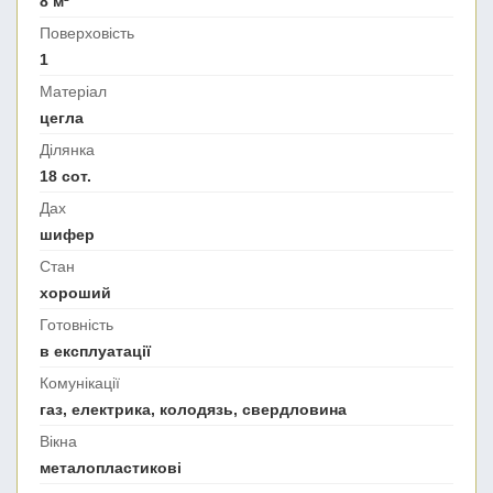
8 м²
Поверховість
1
Матеріал
цегла
Ділянка
18 сот.
Дах
шифер
Стан
хороший
Готовність
в експлуатації
Комунікації
газ, електрика, колодязь, свердловина
Вікна
металопластикові