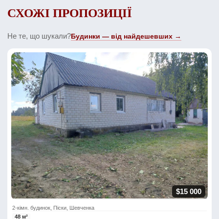
СХОЖІ ПРОПОЗИЦІЇ
Не те, що шукали?
Будинки — від найдешевших →
$15 000
2-кімн. будинок, Піски, Шевченка
48 м²