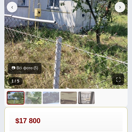
‹
›
📷 Всі фото (5)
⛶
1
/ 5
$17 800