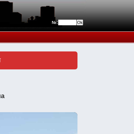
№:
ї
ла