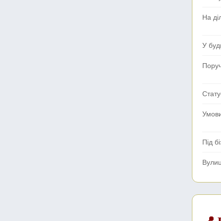
На ді
У буд
Поруч
Стату
Умов
Під б
Вули