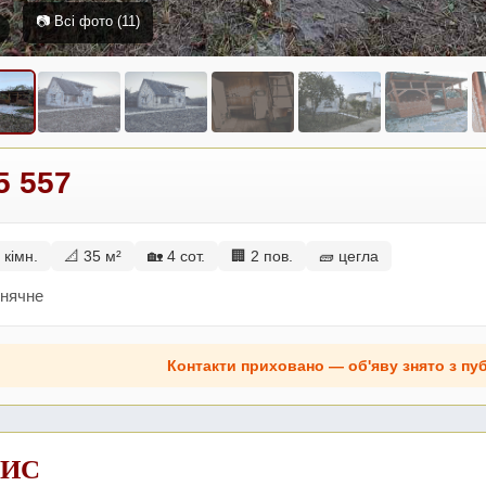
📷 Всі фото (11)
5 557
 кімн.
📐 35 м²
🏡 4 сот.
🏢 2 пов.
🧱 цегла
онячне
Контакти приховано — об'яву знято з пуб
ИС