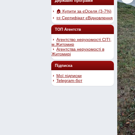
Державні програми
🏠 Купити за єОселя (3-7%)
📜 Сертифікат єВідновлення
ТОП Агентств
Агентство нерухомості СІТІ,
м.Житомир
Агентства нерухомості в
Житомирі
Підписка
Мої підписки
Telegram-бот