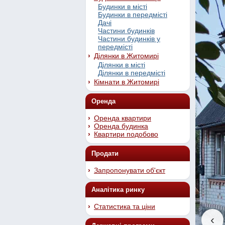
Будинки в місті
Будинки в передмісті
Дачі
Частини будинків
Частини будинків у
передмісті
Ділянки в Житомирі
Ділянки в місті
Ділянки в передмісті
Кімнати в Житомирі
Оренда
Оренда квартири
Оренда будинка
Квартири подобово
Продати
Запропонувати об'єкт
Аналітика ринку
Статистика та ціни
‹