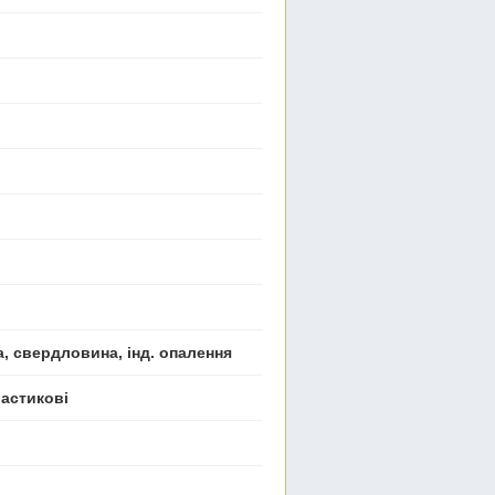
а, свердловина, інд. опалення
ластикові