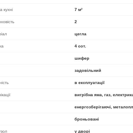
 кухні
7 м²
ховість
2
ріал
цегла
ка
4 сот.
шифер
задовільний
ність
в експлуатації
ікації
вигрібна яма, газ, електрик
енергозберігаючі, металоп
броньовані
узол
у дворі