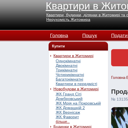
Квартири в Жито
Квартири, будинки, ділянки в Житомирі та 
Нерухомість Житомира
Головна
Пошук
Подати
Купити
Квартири в Житомирі
Однокімнатні
Двокімнатні
Трикімнатні
Чотирикімнатні
Головна
›
Багатокімнатні
Квартири в передмісті
Новобудови в Житомирі
Прода
ЖК Гранд Сіті
Домбровський
№ 13135
ЖК Мрія на Покровській
ЖК Домашній 2
ЖК Вернісаж
ЖК Фаворит
більше...
Будинки в Житомирі