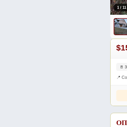
1
/ 11
$1
🚪 3
📍 С
ОП