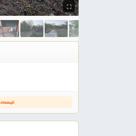
⛶
лікації