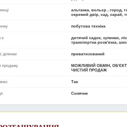
лянці
альтанка, вольєр , город, г
окремий двір, сад, сарай, т
инку
побутова техніка
 є
дитячий садок, зупинки, ліс,
транспортна розв'язка, шк
с ділянки
приватизований
и продажу
МОЖЛИВИЙ ОБМІН, ОБ'ЄКТ 
ЧИСТИЙ ПРОДАЖ
ізнес
Так
ця
Сонячне