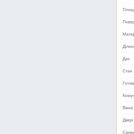
Площа
Повер
Мате
Ділян
Дах
Стан
Готов
Комун
Вікна
Двері
Санв