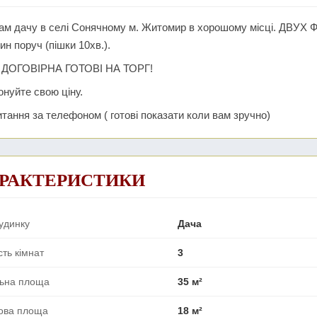
ам дачу в селі Сонячному м. Житомир в хорошому місці. ДВУХ
ин поруч (пішки 10хв.).
 ДОГОВІРНА ГОТОВІ НА ТОРГ!
нуйте свою ціну.
итання за телефоном ( готові показати коли вам зручно)
РАКТЕРИСТИКИ
удинку
Дача
сть кімнат
3
льна площа
35 м²
ова площа
18 м²