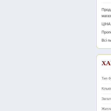
Прод
магаз
ЦІНА
Пропо
Всі п
ХА
Тип б
Кількі
Зага
Житл