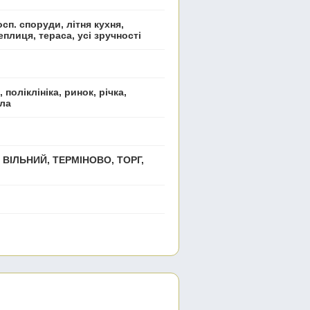
осп. споруди, літня кухня,
еплиця, тераса, усі зручності
 поліклініка, ринок, річка,
ола
ВІЛЬНИЙ, ТЕРМІНОВО, ТОРГ,