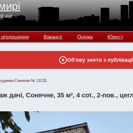
мирі
області
 оголошення
Вакансії
Оцінка
Юрист
Об'яву знято з публікаці
Будинки
›
Сонячне
›
№ 13135
ж дачі, Сонячне, 35 м², 4 сот., 2-пов., цег