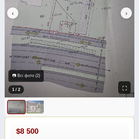
‹
›
📷 Всі фото (2)
⛶
1
/ 2
$8 500