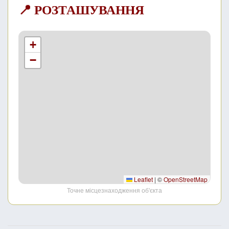
📍 РОЗТАШУВАННЯ
+
−
Leaflet
|
©
OpenStreetMap
Точне місцезнаходження об'єкта