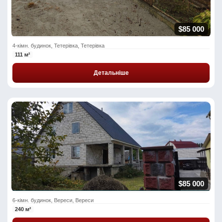
$85 000
4-кімн. будинок, Тетерівка, Тетерівка
111 м²
Детальніше
$85 000
6-кімн. будинок, Вереси, Вереси
240 м²