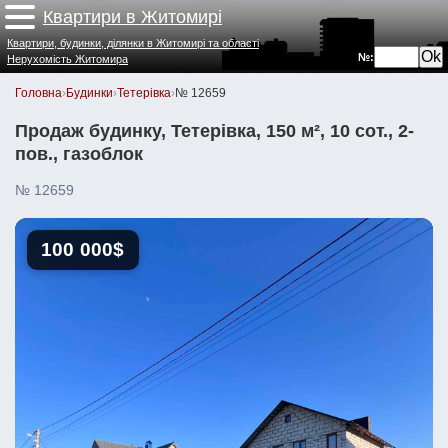
Квартири в Житомирі
Квартири, будинки, ділянки в Житомирі та області
№:
Нерухомість Житомира
Головна
›
Будинки
›
Тетерівка
›
№ 12659
Продаж будинку, Тетерівка, 150 м², 10 сот., 2-
пов., газоблок
№ 12659
100 000$