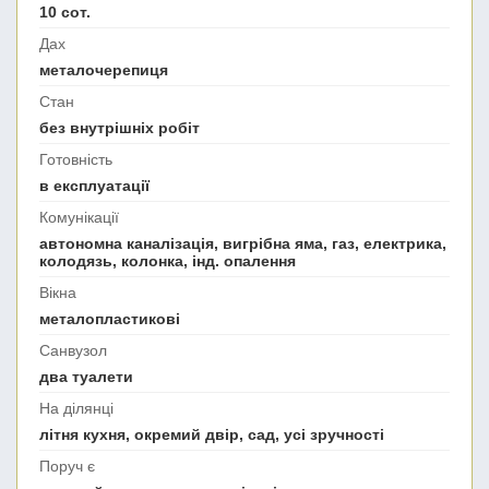
10 сот.
Дах
металочерепиця
Стан
без внутрішніх робіт
Готовність
в експлуатації
Комунікації
автономна каналізація, вигрібна яма, газ, електрика,
колодязь, колонка, інд. опалення
Вікна
металопластикові
Санвузол
два туалети
На ділянці
літня кухня, окремий двір, сад, усі зручності
Поруч є