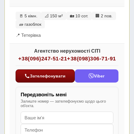
🚪 5 кімн.
📐 150 м²
🏡 10 сот.
🏢 2 пов.
🧱 газоблок
📍 Тетерівка
Агентство нерухомості СІТІ
+38(096)247-51-21
+38(098)306-71-91
Зателефонувати
Viber
Передзвоніть мені
Залиште номер — зателефонуємо щодо цього
об'єкта.