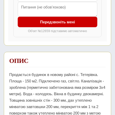
Передзвоніть мені
Об'єкт №12659 підставимо автоматично
ОПИС
Продається будинок в новому районі с. Тетерівка.
Площа - 150 м2. Підключено газ, світло. Каналізація -
зроблена (герметично забетонована яма розміром 3х4
метри). Вода - колодязь. Вікна в будинку двокамерні.
Товщина зовнішніх стін - 300 мм, дах утеплено
мінватою завтовшки 200 мм, перекриття між 1 та 2
поверхом також утеплено мінватою 200 мм з метою