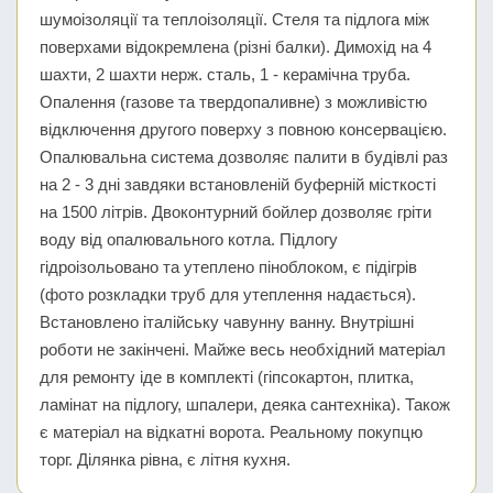
шумоізоляції та теплоізоляції. Стеля та підлога між
поверхами відокремлена (різні балки). Димохід на 4
шахти, 2 шахти нерж. сталь, 1 - керамічна труба.
Опалення (газове та твердопаливне) з можливістю
відключення другого поверху з повною консервацією.
Опалювальна система дозволяє палити в будівлі раз
на 2 - 3 дні завдяки встановленій буферній місткості
на 1500 літрів. Двоконтурний бойлер дозволяє гріти
воду від опалювального котла. Підлогу
гідроізольовано та утеплено піноблоком, є підігрів
(фото розкладки труб для утеплення надається).
Встановлено італійську чавунну ванну. Внутрішні
роботи не закінчені. Майже весь необхідний матеріал
для ремонту іде в комплекті (гіпсокартон, плитка,
ламінат на підлогу, шпалери, деяка сантехніка). Також
є матеріал на відкатні ворота. Реальному покупцю
торг. Ділянка рівна, є літня кухня.