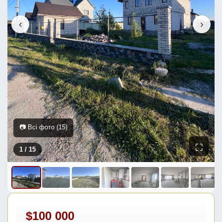
‹
›
📷 Всі фото (15)
⛶
1
/ 15
$100 000