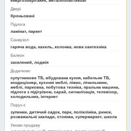
енергозберігаючі, металопластикові
Двері
броньовані
Підлога
ламінат, паркет
Санвузол
гаряча вода, кахель, колонка, нова сантехніка
Балкон
засклений, лоджія
Додатково
супутникове ТБ, вбудована кухня, кабельне ТБ,
кондиціонер, кухонні меблі, ліжко, лічильники,
меблі, парковка, побутова техніка, пральна машина,
підлога з підігрівом, сарай, сигналізація, телевізор,
холодильник, інтернет
Поруч є
зупинки, дитячий садок, парк, поліклініка, ринок,
розважальні заклади, стоянка, супермаркет, школа
Умови продажу