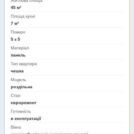
Житлова площа
45 м²
Площа кухні
7 м²
Поверх
5 з 5
Матеріал
панель
Тип квартири
чешка
Модель
роздільна
Стан
євроремонт
Готовність
в експлуатації
Вікна