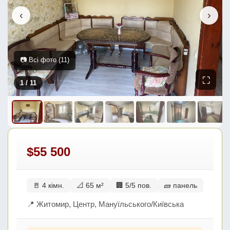
‹
›
📷 Всі фото (11)
⛶
1
/ 11
$55 500
🚪 4 кімн.
📐 65 м²
🏢 5/5 пов.
🧱 панель
📍 Житомир, Центр, Мануїльського/Київська