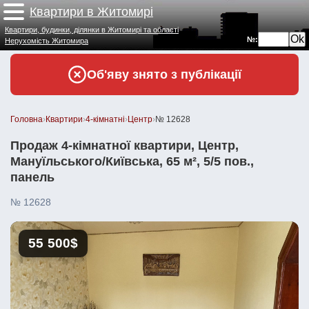
Квартири в Житомирі
Квартири, будинки, ділянки в Житомирі та області
№:
Нерухомість Житомира
Об'яву знято з публікації
Головна
›
Квартири
›
4-кімнатні
›
Центр
›
№ 12628
Продаж 4-кімнатної квартири, Центр,
Мануїльського/Київська, 65 м², 5/5 пов.,
панель
№ 12628
55 500$