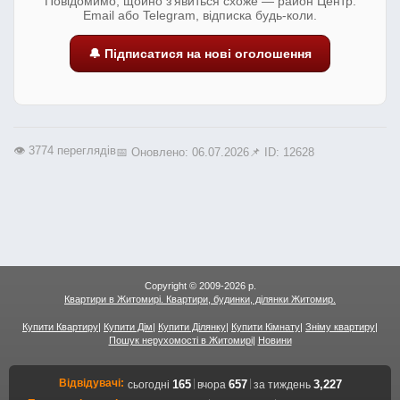
Повідомимо, щойно з'явиться схоже — район Центр.
Email або Telegram, відписка будь-коли.
🔔 Підписатися на нові оголошення
👁️ 3774 переглядів
📅 Оновлено: 06.07.2026
📌 ID: 12628
Copyright © 2009-2026 р.
Квартири в Житомирі. Квартири, будинки, ділянки Житомир.
Купити Квартиру
|
Купити Дім
|
Купити Ділянку
|
Купити Кімнату
|
Зніму квартиру
|
Пошук нерухомості в Житомирі
|
Новини
Відвідувачі:
|
|
165
657
3,227
сьогодні
вчора
за тиждень