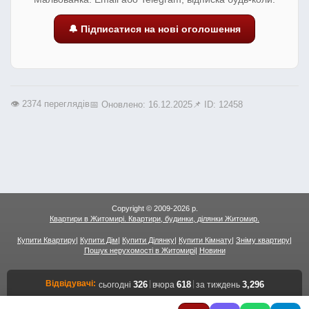
🔔 Підписатися на нові оголошення
👁️ 2374 переглядів
📅 Оновлено: 16.12.2025
📌 ID: 12458
Copyright © 2009-2026 р.
Квартири в Житомирі. Квартири, будинки, ділянки Житомир.
Купити Квартиру
|
Купити Дім
|
Купити Ділянку
|
Купити Кімнату
|
Зніму квартиру
|
Пошук нерухомості в Житомирі
|
Новини
Відвідувачі:
|
|
326
618
3,296
сьогодні
вчора
за тиждень
Переглядів сторінок:
|
|
919
1,959
11,608
сьогодні
вчора
за тиждень