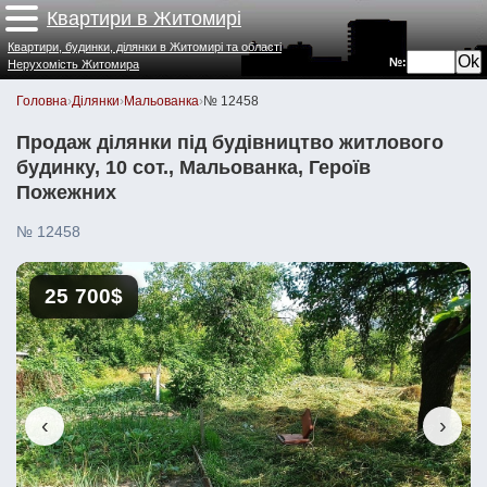
Квартири в Житомирі
Квартири, будинки, ділянки в Житомирі та області
№:
Нерухомість Житомира
Головна
›
Ділянки
›
Мальованка
›
№ 12458
Продаж ділянки під будівництво житлового
будинку, 10 сот., Мальованка, Героїв
Пожежних
№ 12458
25 700$
‹
›