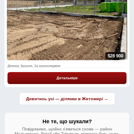
$28 900
Ділянка, Крошня, За агроколеджем
Детальніше
Дивитись усі — ділянки в Житомирі →
Не те, що шукали?
Повідомимо, щойно з'явиться схоже — район
Мальованка. Email або Telegram, відписка будь-коли.