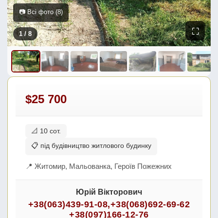
📷 Всі фото (8)
⛶
1
/ 8
$25 700
📐 10 сот.
📋 під будівництво житлового будинку
📍 Житомир, Мальованка, Героїв Пожежних
Юрій Вікторович
+38(063)439-91-08
,
+38(068)692-69-62
+38(097)166-12-76