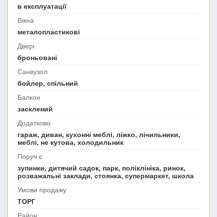
в експлуатації
Вікна
металопластикові
Двері
броньовані
Санвузол
бойлер, спільний
Балкон
засклений
Додатково
гараж, диван, кухонні меблі, ліжко, лічильники,
меблі, не кутова, холодильник
Поруч є
зупинки, дитячий садок, парк, поліклініка, ринок,
розважальні заклади, стоянка, супермаркет, школа
Умови продажу
ТОРГ
Район