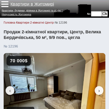
Квартири в Житомирі
Квартири, будинки, ділянки в Житомирі та області
№:
Нерухомість Житомира
Головна
›
Квартири
›
2-кімнатні
›
Центр
›
№ 12196
Продаж 2-кімнатної квартири, Центр, Велика
Бердичівська, 50 м², 9/9 пов., цегла
№ 12196
70 000$
‹
›