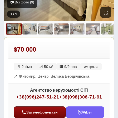
📷 Всі фото (9)
⛶
1
/ 9
$70 000
🚪 2 кімн.
📐 50 м²
🏢 9/9 пов.
🧱 цегла
📍 Житомир, Центр, Велика Бердичівська
Агентство нерухомості СІТІ
+38(096)247-51-21
+38(098)306-71-91
Зателефонувати
Viber