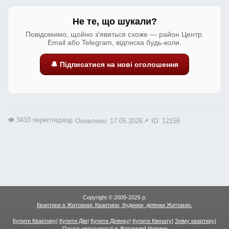
Не те, що шукали?
Повідомимо, щойно з'явиться схоже — район Центр.
Email або Telegram, відписка будь-коли.
🔔 Підписатися на нові оголошення
👁️ 3410 переглядів
📅 Оновлено: 17.05.2026
📌 ID: 12156
Copyright © 2009-2026 р.
Квартири в Житомирі. Квартири, будинки, ділянки Житомир.
Купити Квартиру
|
Купити Дім
|
Купити Ділянку
|
Купити Кімнату
|
Зніму квартиру
|
Пошук нерухомості в Житомирі
|
Новини