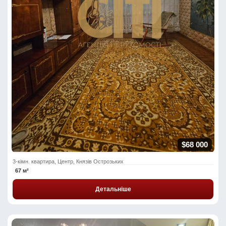
$68 000
3-кімн. квартира, Центр, Князів Острозьких
67 м²
Детальніше