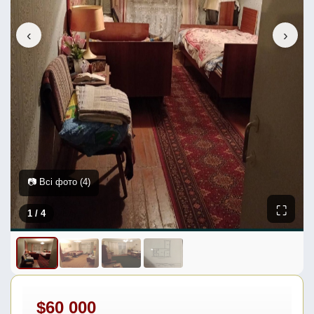
‹
›
📷 Всі фото (4)
⛶
1
/ 4
$60 000