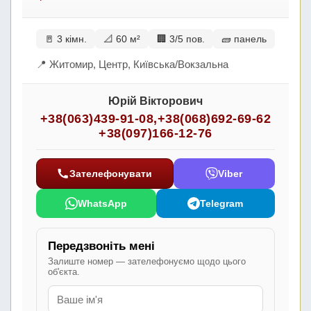
🚪 3 кімн.
📐 60 м²
🏢 3/5 пов.
🧱 панель
📍 Житомир, Центр, Київська/Вокзальна
Юрій Вікторович
+38(063)439-91-08
,
+38(068)692-69-62
+38(097)166-12-76
Зателефонувати
Viber
WhatsApp
Telegram
Передзвоніть мені
Залиште номер — зателефонуємо щодо цього
об'єкта.