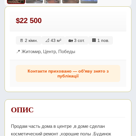
$22 500
🚪 2 кімн.
📐 43 м²
🏡 3 сот.
🏢 1 пов.
📍 Житомир, Центр, Победы
Контакти приховано — об'яву знято з
публікації
ОПИС
Продам часть дома в центре ,в доме сделан
косметический ремонт ,хорошие полы .Будинок