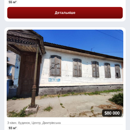
55 м²
Детальніше
$80 000
3-кімн. будинок, Центр, Дмитрівська
93 м²