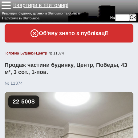
Квартири в Житомирі
Квартири, будинки, ділянки в Житомирі та області
№:
Нерухомість Житомира
Об'яву знято з публікації
Головна
›
Будинки
›
Центр
›
№ 11374
Продаж частини будинку, Центр, Победы, 43
м², 3 сот., 1-пов.
№ 11374
22 500$