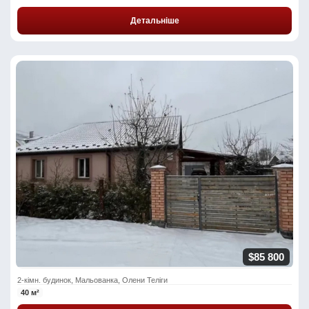
Детальніше
$85 800
2-кімн. будинок, Мальованка, Олени Теліги
40 м²