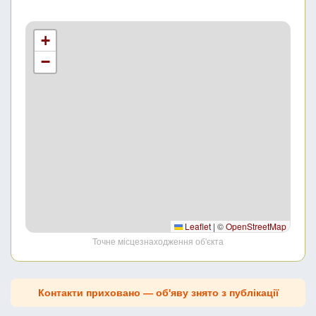
+
−
Leaflet
|
©
OpenStreetMap
Точне місцезнаходження об'єкта
Контакти приховано — об'яву знято з публікації