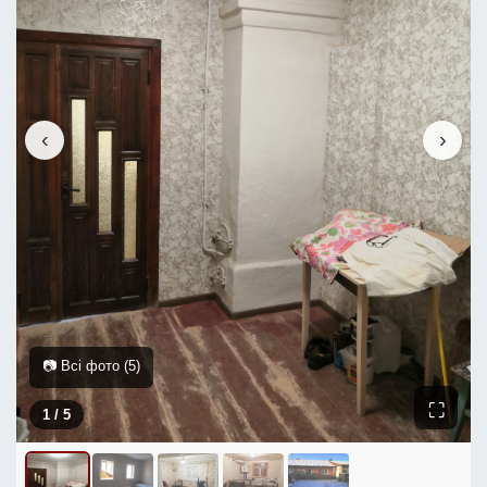
‹
›
📷 Всі фото (5)
⛶
1
/ 5