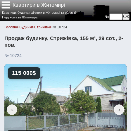
Квартири в Житомирі
Квартири, будинки, ділянки в Житомирі та області
№:
Нерухомість Житомира
Головна
›
Будинки
›
Стрижівка
›
№ 10724
Продаж будинку, Стрижівка, 155 м², 29 сот., 2-
пов.
№ 10724
115 000$
‹
›