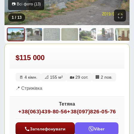
📷 Всі фото (13)
⛶
1
/ 13
$115 000
🚪 4 кімн.
📐 155 м²
🏡 29 сот.
🏢 2 пов.
📍 Стрижівка
Тетяна
+38(063)439-80-56
+38(097)826-05-76
Зателефонувати
Viber