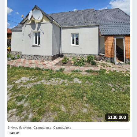
$130 000
5-кімн. будинок, Станишівка, Станишівка
140 м²