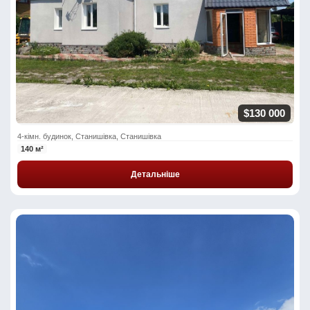
$130 000
4-кімн. будинок, Станишівка, Станишівка
140 м²
Детальніше