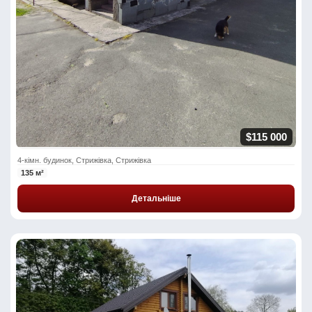
$115 000
4-кімн. будинок, Стрижівка, Стрижівка
135 м²
Детальніше