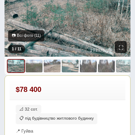
📷 Всі фото (11)
⛶
1
/ 11
$78 400
📐 32 сот.
📋 під будівництво житлового будинку
📍 Гуйва