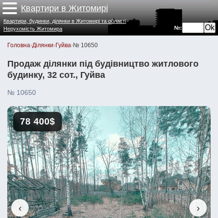
Квартири в Житомирі
Квартири, будинки, ділянки в Житомирі та області
№:
Нерухомість Житомира
Головна
›
Ділянки
›
Гуйва
›
№ 10650
Продаж ділянки під будівництво житлового
будинку, 32 сот., Гуйва
№ 10650
78 400$
‹
›