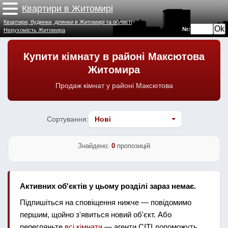
Квартири в Житомирі
Квартири, будинки, ділянки в Житомирі та області
№:
Нерухомість Житомира
Купити кімнату в районі Максютова
Житомира
Продаж кімнат у районі Максютова
Сортування:
Знайдено:
0
пропозицій
Активних об'єктів у цьому розділі зараз немає.
Підпишіться на сповіщення нижче — повідомимо
першим, щойно з'явиться новий об'єкт. Або
перегляньте
всі кімнати
— агенти СІТІ допоможуть