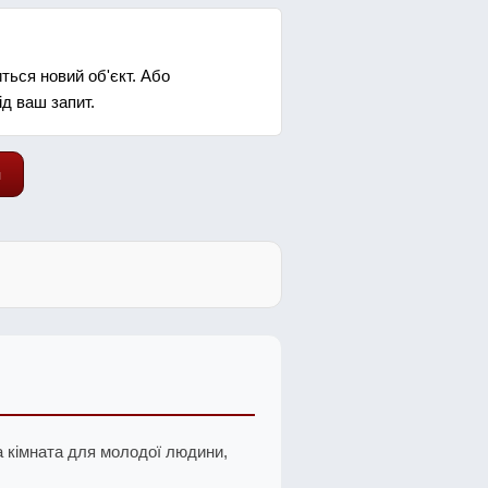
ься новий об'єкт. Або
ід ваш запит.
я
а кімната для молодої людини,