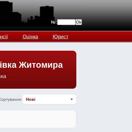
№:
нсії
Оцінка
Юрист
тівка Житомира
вка
Сортування: