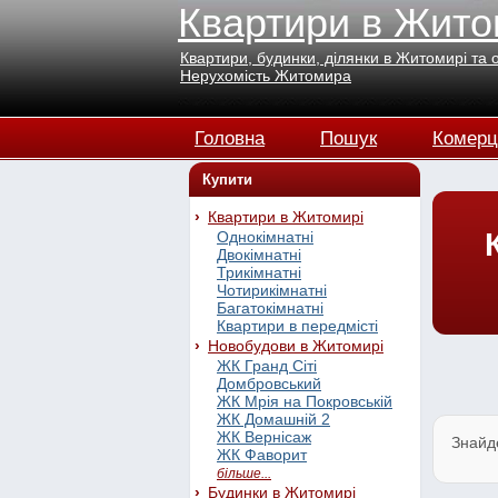
Квартири в Жито
Квартири, будинки, ділянки в Житомирі та 
Нерухомість Житомира
Головна
Пошук
Комерц
Купити
Квартири в Житомирі
Однокімнатні
Двокімнатні
Трикімнатні
Чотирикімнатні
Багатокімнатні
Квартири в передмісті
Новобудови в Житомирі
ЖК Гранд Сіті
Домбровський
ЖК Мрія на Покровській
ЖК Домашній 2
ЖК Вернісаж
Знайд
ЖК Фаворит
більше...
Будинки в Житомирі