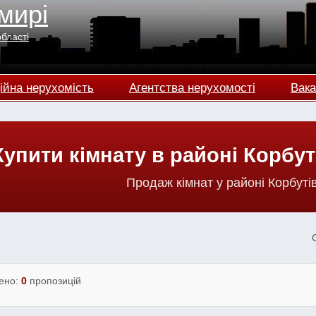
мирі
області
ійна нерухомість
Агентства нерухомості
Вака
Купити кімнату в районі Корбу
Продаж кімнат у районі Корбуті
ено:
0
пропозицій