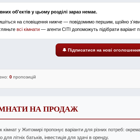
вних об'єктів у цьому розділі зараз немає.
ишіться на сповіщення нижче — повідомимо першим, щойно з'явит
гляньте
всі кімнати
— агенти СІТІ допоможуть підібрати варіант п
🔔 Підписатися на нові оголошенн
ено:
0
пропозицій
МНАТИ НА ПРОДАЖ
к кімнат у Житомирі пропонує варіанти для різних потреб: окрем
о для літніх батьків, інвестиція для здачі в оренду.