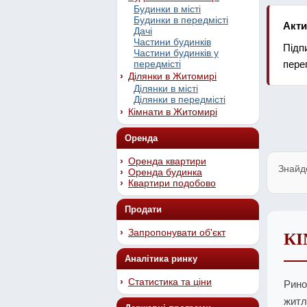
Будинки в місті
Будинки в передмісті
Акти
Дачі
Частини будинків
Підп
Частини будинків у
передмісті
пере
Ділянки в Житомирі
Ділянки в місті
Ділянки в передмісті
Кімнати в Житомирі
Оренда
Оренда квартири
Знайд
Оренда будинка
Квартири подобово
Продати
Запропонувати об'єкт
КІ
Аналітика ринку
Статистика та ціни
Рино
житл