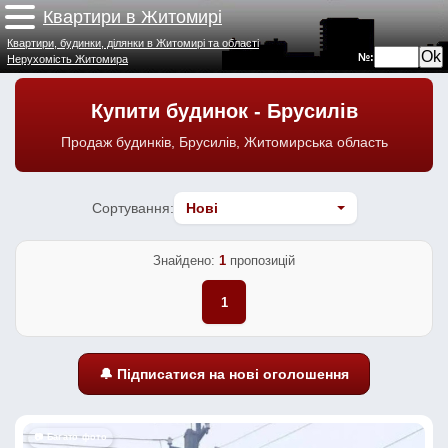
Квартири в Житомирі
Квартири, будинки, ділянки в Житомирі та області
№:
Нерухомість Житомира
Купити будинок - Брусилів
Продаж будинків, Брусилів, Житомирська область
Сортування:
Знайдено:
1
пропозицій
1
🔔 Підписатися на нові оголошення
📷 Багато фото