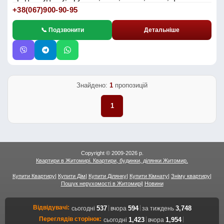
+38(067)900-90-95
📞 Подзвонити
Детальніше
Знайдено:
1
пропозицій
1
Copyright © 2009-2026 р.
Квартири в Житомирі. Квартири, будинки, ділянки Житомир.
Купити Квартиру
|
Купити Дім
|
Купити Ділянку
|
Купити Кімнату
|
Зніму квартиру
|
Пошук нерухомості в Житомирі
|
Новини
Відвідувачі:
|
|
537
594
3,748
сьогодні
вчора
за тиждень
Переглядів сторінок:
|
|
1,423
1,954
сьогодні
вчора