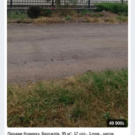
49 900
$
Продаж будинку, Брусилів, 95 м², 17 сот., 1-пов., цегла