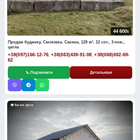
44 600
$
Продаж будинку, Смоківка, Саєнка, 120 м², 12 сот., 3-пов.,
цегла
+38(097)166-12-76
+38(063)439-91-08
+38(068)692-69-
,
,
62
📞 Подзвонити
Детальніше
📷 Багато фото