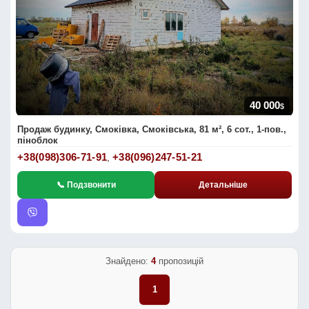
40 000
$
Продаж будинку, Смоківка, Смоківська, 81 м², 6 сот., 1-пов.,
піноблок
+38(098)306-71-91
+38(096)247-51-21
,
📞 Подзвонити
Детальніше
Знайдено:
4
пропозицій
1