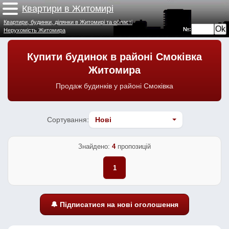
Квартири в Житомирі
Квартири, будинки, ділянки в Житомирі та області
№:
Нерухомість Житомира
Купити будинок в районі Смоківка
Житомира
Продаж будинків у районі Смоківка
Сортування:
Знайдено:
4
пропозицій
1
🔔 Підписатися на нові оголошення