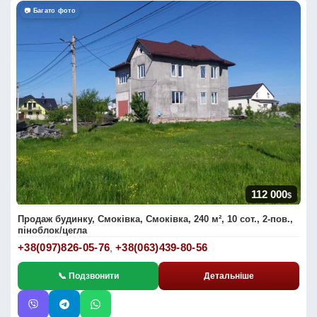
📷 Багато фото
112 000
$
Продаж будинку, Смоківка, Смоківка, 240 м², 10 сот., 2-пов.,
піноблок/цегла
+38(097)826-05-76
+38(063)439-80-56
,
📞 Подзвонити
Детальніше