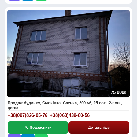
75 000
$
Продаж будинку, Смоківка, Саєнка, 200 м², 25 сот., 2-пов.,
цегла
+38(097)826-05-76
+38(063)439-80-56
,
📞 Подзвонити
Детальніше