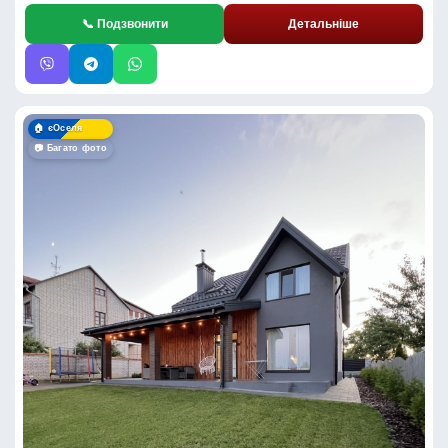
📞 Подзвонити
Детальніше
🏠 єОселя
📷 Багато фото