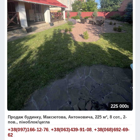
225 000
$
Продаж будинку, Максютова, Антоновича, 225 м², 8 сот., 2-
пов., піноблок/цегла
+38(097)166-12-76
+38(063)439-91-08
+38(068)692-69-
,
,
62