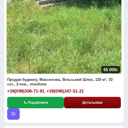
65 000
$
Продаж будинку, Максютова, Вільський Шлях, 120 м², 10
сот., 2-пов., піноблок
+38(098)306-71-91
+38(096)247-51-21
,
📞 Подзвонити
Детальніше