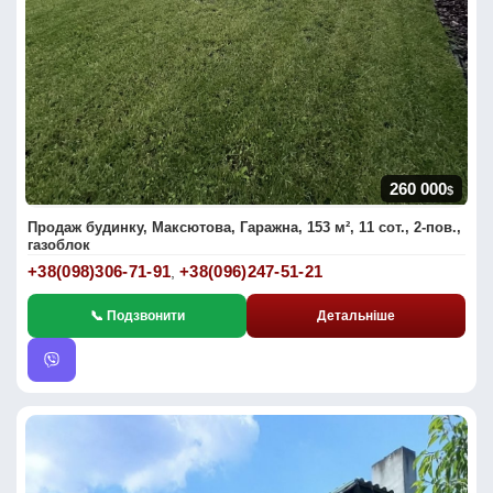
260 000
$
Продаж будинку, Максютова, Гаражна, 153 м², 11 сот., 2-пов.,
газоблок
+38(098)306-71-91
+38(096)247-51-21
,
📞 Подзвонити
Детальніше