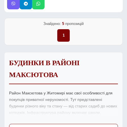
Знайдено:
5
пропозицій
1
БУДИНКИ В РАЙОНІ
МАКСЮТОВА
Район Максютова у Житомирі має свої особливості для
покупців приватної нерухомості. Тут представлені
будинки різного віку та стану — від старих садиб до нових
котеджів. Інфраструктура району включає школи,
магазини та зупинки транспорту.