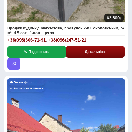
62 800
$
Продаж будинку, Максютова, провулок 2-й Соколовський, 57
м², 4.5 сот., 1-пов., цегла
+38(098)306-71-91
+38(096)247-51-21
,
📞 Подзвонити
Детальніше
📷 Багато фото
❄️ Автономне опалення