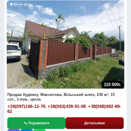
📷 Багато фото
110 500
$
Продаж будинку, Максютова, Вільський шлях, 230 м², 15
сот., 1-пов., цегла
+38(097)166-12-76
+38(063)439-91-08
+38(068)692-69-
,
,
62
📞 Подзвонити
Детальніше