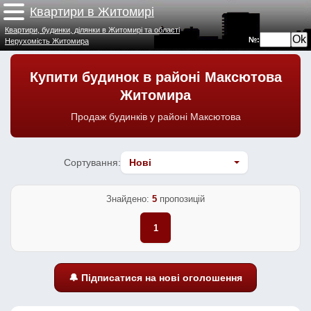
Квартири в Житомирі
Квартири, будинки, ділянки в Житомирі та області
№:
Нерухомість Житомира
Купити будинок в районі Максютова
Житомира
Продаж будинків у районі Максютова
Сортування:
Знайдено:
5
пропозицій
1
🔔 Підписатися на нові оголошення