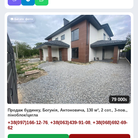
📷 Багато фото
79 000
$
Продаж будинку, Богунія, Антоновича, 130 м², 2 сот., 3-пов.,
піноблок/цегла
+38(097)166-12-76
+38(063)439-91-08
+38(068)692-69-
,
,
62