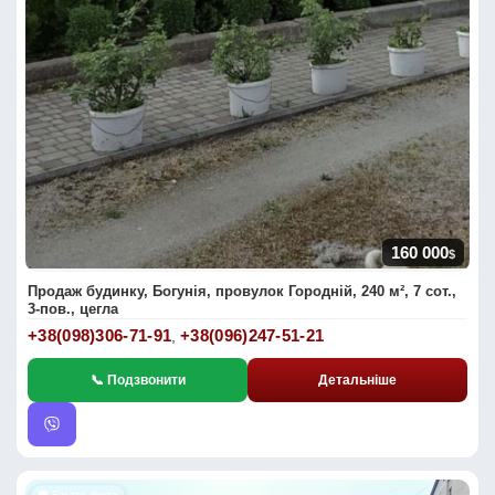
160 000
$
Продаж будинку, Богунія, провулок Городній, 240 м², 7 сот.,
3-пов., цегла
+38(098)306-71-91
+38(096)247-51-21
,
📞 Подзвонити
Детальніше