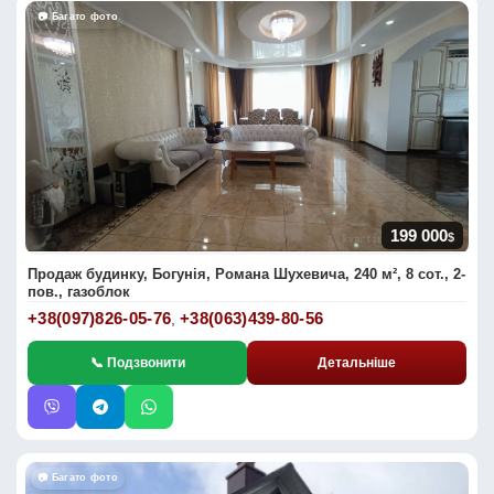
📷 Багато фото
199 000
$
Продаж будинку, Богунія, Романа Шухевича, 240 м², 8 сот., 2-
пов., газоблок
+38(097)826-05-76
+38(063)439-80-56
,
📞 Подзвонити
Детальніше
📷 Багато фото