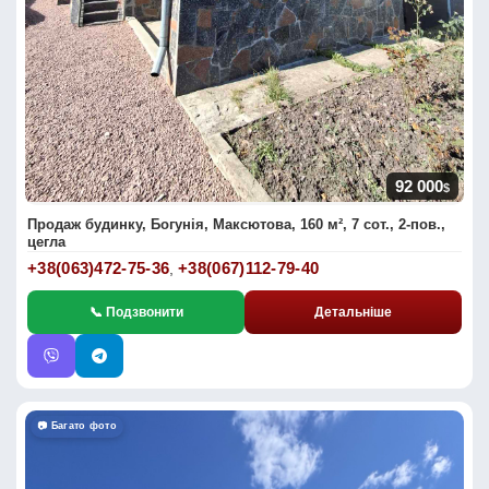
92 000
$
Продаж будинку, Богунія, Максютова, 160 м², 7 сот., 2-пов.,
цегла
+38(063)472-75-36
+38(067)112-79-40
,
📞 Подзвонити
Детальніше
📷 Багато фото