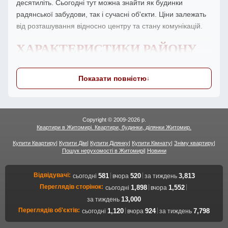
десятиліть. Сьогодні тут можна знайти як будинки
радянської забудови, так і сучасні об'єкти. Ціни залежать
від розташування відносно центру та стану комунікацій.
ХАРАКТЕРИСТИКИ РАЙОНУ
Показати повністю
Кожен район міста має свої переваги та недоліки. Богунія
— не виняток. Важливо особисто оцінити район:
прогулятися вулицями, поспілкуватися з місцевими
жителями, оцінити атмосферу.
Copyright © 2009-2026 р.
Квартири в Житомирі. Квартири, будинки, ділянки Житомир.
загальний стан вулиць та будинків
Купити Квартиру
|
Купити Дім
|
Купити Ділянку
|
Купити Кімнату
|
Зніму квартиру
|
рівень шуму та екологічна ситуація
Пошук нерухомості в Житомирі
|
Новини
перспективи розвитку району
Відвідувачі:
|
|
581
520
3,813
сьогодні
вчора
за тиждень
ТИПОВІ ПРОПОЗИЦІЇ
Переглядів сторінок:
|
|
1,898
1,552
сьогодні
вчора
13,000
за тиждень
Переглядів об'єктів:
|
|
1,120
924
7,798
сьогодні
вчора
за тиждень
Асортимент будинків у районі включає різні типи: