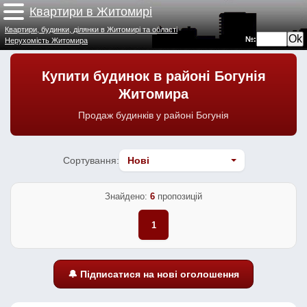
Квартири в Житомирі
Квартири, будинки, ділянки в Житомирі та області
№:
Нерухомість Житомира
Купити будинок в районі Богунія
Житомира
Продаж будинків у районі Богунія
Сортування:
Знайдено:
6
пропозицій
1
🔔 Підписатися на нові оголошення