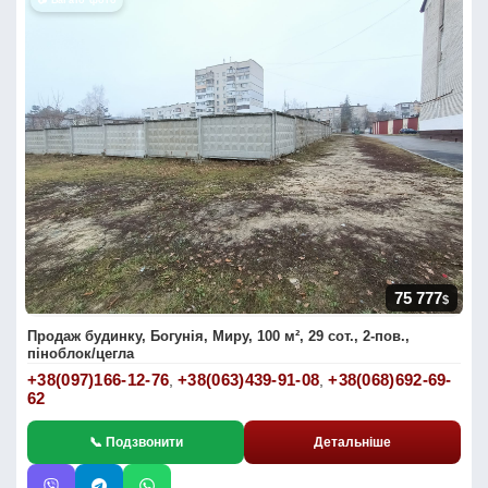
📷 Багато фото
75 777
$
Продаж будинку, Богунія, Миру, 100 м², 29 сот., 2-пов.,
піноблок/цегла
+38(097)166-12-76
+38(063)439-91-08
+38(068)692-69-
,
,
62
📞 Подзвонити
Детальніше