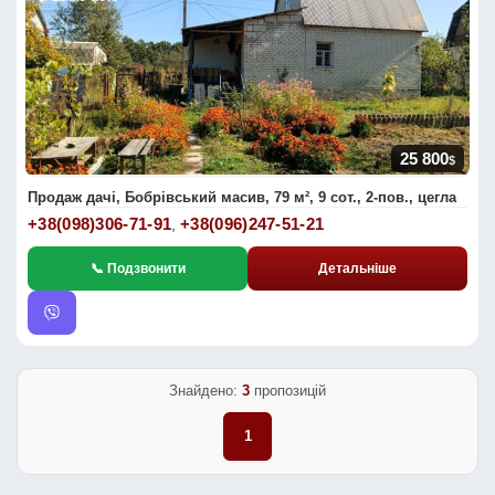
25 800
$
Продаж дачі, Бобрівський масив, 79 м², 9 сот., 2-пов., цегла
+38(098)306-71-91
+38(096)247-51-21
,
📞 Подзвонити
Детальніше
Знайдено:
3
пропозицій
1