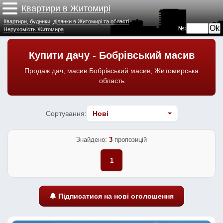
Квартири в Житомирі
Квартири, будинки, ділянки в Житомирі та області
№:
Нерухомість Житомира
Купити дачу - Бобрівський масив
Продаж дач, масив Бобрівський масив, Житомирська
область
Сортування:
Знайдено:
3
пропозицій
1
🔔 Підписатися на нові оголошення