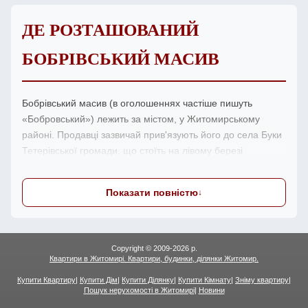
ДЕ РОЗТАШОВАНИЙ
БОБРІВСЬКИЙ МАСИВ
Бобрівський масив (в оголошеннях частіше пишуть
«Бобровський») лежить за містом, у Житомирському
районі. Продавці зазвичай прив'язують його до села Буки
Тетерівської громади, що стоїть на лівому березі
Тетерева приблизно за 24 км від Житомира. Це типова
заміська дачна забудова серед лісистої місцевості, а не
Показати повністю
котеджне містечко з асфальтом до кожної хвіртки.
У заголовках оголошень трапляється нумерація:
«Бобровський масив 1», «масив 2». Найімовірніше, це
Copyright © 2009-2026 р.
поділ на сектори чи окремі товариства всередині одного
Квартири в Житомирі. Квартири, будинки, ділянки Житомир.
масиву, тож при перегляді варто уточнювати, про яку
Купити Квартиру
|
Купити Дім
|
Купити Ділянку
|
Купити Кімнату
|
Зніму квартиру
|
саме частину йдеться і як до неї дістатися. Транспортна
Пошук нерухомості в Житомирі
|
Новини
доступність і якість під'їзної дороги різняться від сектору