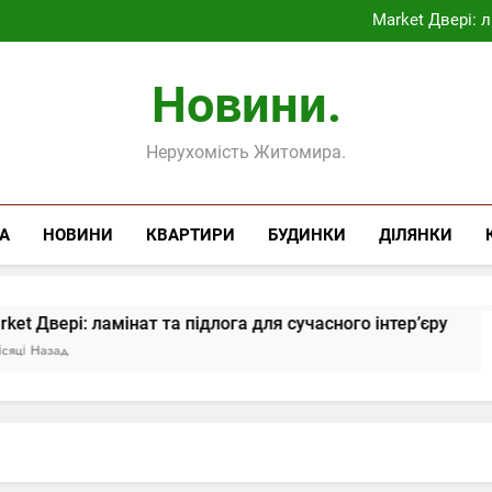
Корпоративні бл
Market Двері: л
Як обрати чесне онлай
Корпоративні бл
Новини.
Market Двері: л
Як обрати чесне онлай
Нерухомість Житомира.
А
НОВИНИ
КВАРТИРИ
БУДИНКИ
ДІЛЯНКИ
мінат та підлога для сучасного інтер’єру
Це
3 М