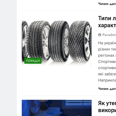
Читати дал
Типи л
харак
Pavadm
На украї
різних ти
регіонах 
ПОРАДИ
Спортивн
спортивн
які забез
Наприкла
Читати дал
Як уте
викори