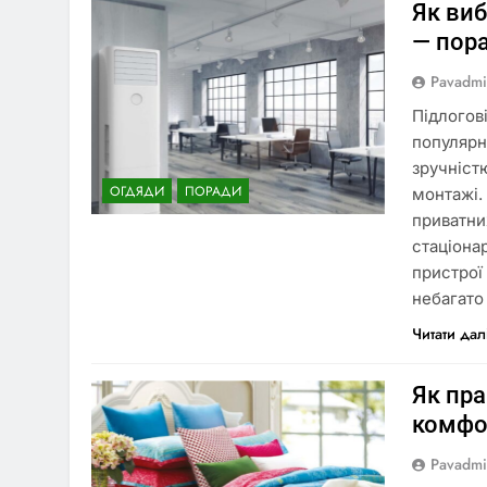
Як ви
— пор
Pavadm
Підлогов
популярн
зручніст
ОГДЯДИ
ПОРАДИ
монтажі.
приватних
стаціона
пристрої
небагато
Читати дал
Як пра
комфо
Pavadm