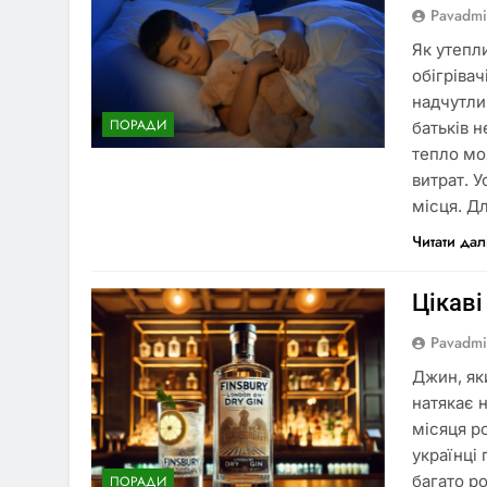
Pavadm
Як утепл
обігріва
надчутли
ПОРАДИ
батьків 
тепло мо
витрат. 
місця. Д
Читати дал
Цікаві
Pavadm
Джин, як
натякає 
місяця ро
українці
багато р
ПОРАДИ