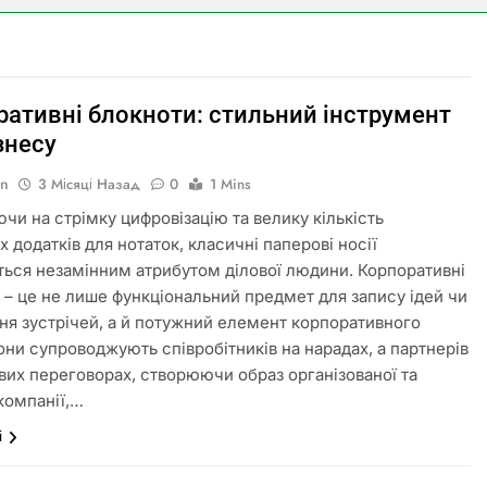
ративні блокноти: стильний інструмент
знесу
in
3 Місяці Назад
0
1 Mins
чи на стрімку цифровізацію та велику кількість
 додатків для нотаток, класичні паперові носії
ься незамінним атрибутом ділової людини. Корпоративні
 – це не лише функціональний предмет для запису ідей чи
ня зустрічей, а й потужний елемент корпоративного
они супроводжують співробітників на нарадах, а партнерів
вих переговорах, створюючи образ організованої та
 компанії,…
і