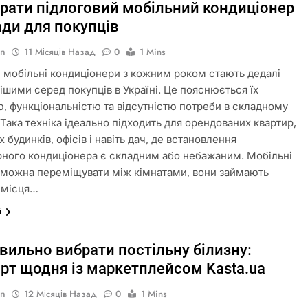
брати підлоговий мобільний кондиціонер
ади для покупців
in
11 Місяців Назад
0
1 Mins
і мобільні кондиціонери з кожним роком стають дедалі
ішими серед покупців в Україні. Це пояснюється їх
ю, функціональністю та відсутністю потреби в складному
 Така техніка ідеально підходить для орендованих квартир,
 будинків, офісів і навіть дач, де встановлення
рного кондиціонера є складним або небажаним. Мобільні
 можна переміщувати між кімнатами, вони займають
 місця…
і
вильно вибрати постільну білизну:
рт щодня із маркетплейсом Kasta.ua
in
12 Місяців Назад
0
1 Mins