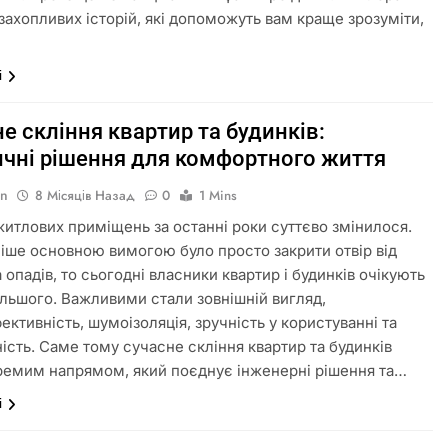
 захопливих історій, які допоможуть вам краще зрозуміти,
і
е скління квартир та будинків:
ичні рішення для комфортного життя
in
8 Місяців Назад
0
1 Mins
житлових приміщень за останні роки суттєво змінилося.
іше основною вимогою було просто закрити отвір від
 опадів, то сьогодні власники квартир і будинків очікують
ільшого. Важливими стали зовнішній вигляд,
ективність, шумоізоляція, зручність у користуванні та
ність. Саме тому сучасне скління квартир та будинків
ремим напрямом, який поєднує інженерні рішення та…
і