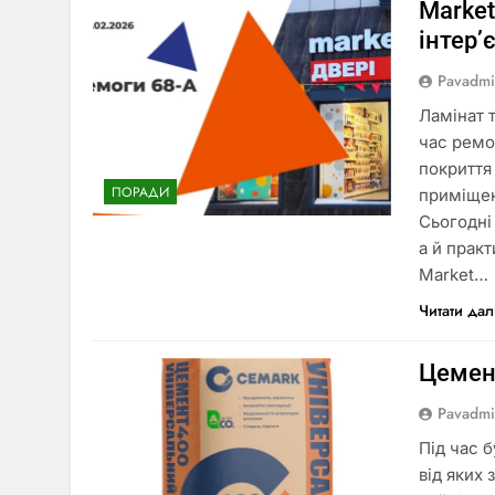
Market
інтер’
Pavadm
Ламінат т
час ремо
покриття
ПОРАДИ
приміщенн
Сьогодні
а й практ
Market…
Читати дал
Цемен
Pavadm
Під час 
від яких 