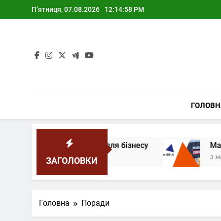
Перейти
П’ятниця, 07.08.2026
12:14:59 PM
до
змісту
ГОЛОВН
ий інструмент для бізнесу
Market Двері: ла
3 Місяці Назад
ЗАГОЛОВКИ
Головна
Поради