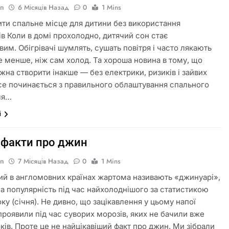
in
6 Місяців Назад
0
1 Mins
ити спальне місце для дитини без використання
чів Коли в домі прохолодно, дитячий сон стає
вим. Обігрівачі шумлять, сушать повітря і часто лякають
не менше, ніж сам холод. Та хороша новина в тому, що
жна створити інакше — без електрики, ризиків і зайвих
Усе починається з правильного облаштування спального
ля…
і
 факти про джин
in
7 Місяців Назад
0
1 Mins
ий в англомовних країнах жартома називають «джинуарі»,
на популярність під час найхолоднішого за статистикою
ку (січня). Не дивно, що зацікавлення у цьому напої
 проявили під час суворих морозів, яких не бачили вже
оків. Проте це не найцікавіший факт про джин. Ми зібрали