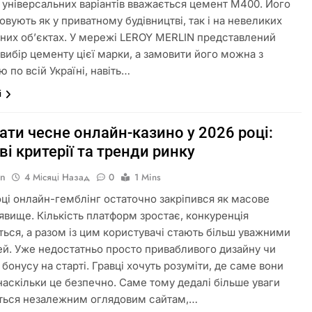
 універсальних варіантів вважається цемент М400. Його
овують як у приватному будівництві, так і на невеликих
них об’єктах. У мережі LEROY MERLIN представлений
вибір цементу цієї марки, а замовити його можна з
 по всій Україні, навіть…
і
ати чесне онлайн-казино у 2026 році:
і критерії та тренди ринку
in
4 Місяці Назад
0
1 Mins
оці онлайн-гемблінг остаточно закріпився як масове
явище. Кількість платформ зростає, конкуренція
ься, а разом із цим користувачі стають більш уважними
ей. Уже недостатньо просто привабливого дизайну чи
бонусу на старті. Гравці хочуть розуміти, де саме вони
 наскільки це безпечно. Саме тому дедалі більше уваги
ться незалежним оглядовим сайтам,…