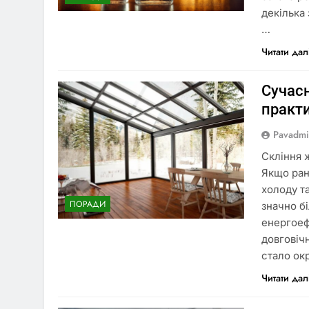
декілька
…
Читати дал
Сучасн
практ
Pavadm
Скління 
Якщо ран
холоду та
ПОРАДИ
значно б
енергоеф
довговіч
стало ок
Читати дал