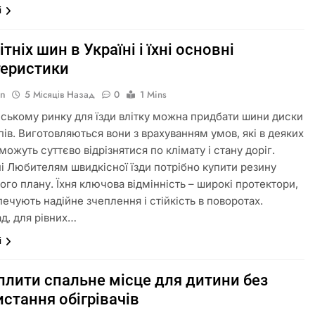
і
ітніх шин в Україні і їхні основні
теристики
in
5 Місяців Назад
0
1 Mins
нському ринку для їзди влітку можна придбати шини диски
пів. Виготовляються вони з врахуванням умов, які в деяких
можуть суттєво відрізнятися по клімату і стану доріг.
і Любителям швидкісної їзди потрібно купити резину
ого плану. Їхня ключова відмінність – широкі протектори,
печують надійне зчеплення і стійкість в поворотах.
д, для рівних…
і
плити спальне місце для дитини без
стання обігрівачів