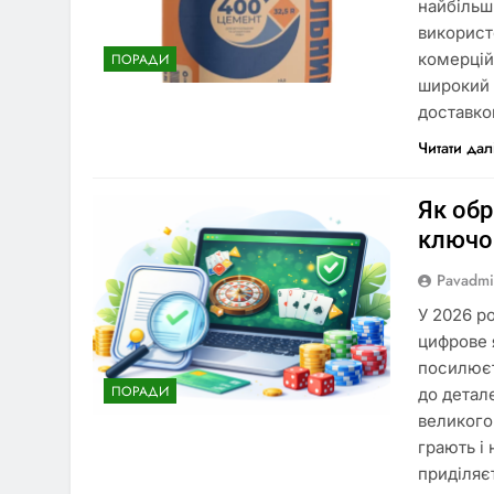
найбільш
використ
комерцій
ПОРАДИ
широкий 
доставкою
Читати дал
Як обр
ключов
Pavadm
У 2026 р
цифрове 
посилюєт
ПОРАДИ
до детал
великого 
грають і
приділяє