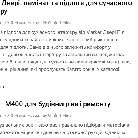
 Двері: ламінат та підлога для сучасного
єру
in
3 Місяці Назад
0
1 Mins
а підлога для сучасного інтер’єру від Market Двері Під
нту одним із найважливіших етапів є вибір якісного
 для підлоги. Саме від нього залежить комфорт у
і, довговічність інтер’єру та загальний вигляд житла.
 все більше покупців шукають не лише красиві матеріали,
ичні рішення, які прослужать багато років. У каталозі
і
т М400 для будівництва і ремонту
in
3 Місяці Назад
0
1 Mins
будівельних робіт важливо правильно підібрати матеріали,
залежить міцність і довговічність конструкцій. Одним із