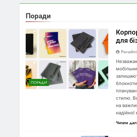
Поради
Корпо
для бі
Pavadm
Незважаю
мобільних
залишают
ПОРАДИ
блокноти
плануван
стилю. В
на важли
надійної
Читати дал