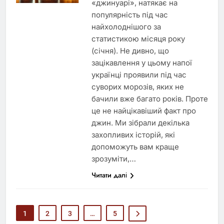
«джинуарі», натякає на
популярність під час
найхолоднішого за
статистикою місяця року
(січня). Не дивно, що
зацікавлення у цьому напої
українці проявили під час
суворих морозів, яких не
бачили вже багато років. Проте
це не найцікавіший факт про
джин. Ми зібрали декілька
захопливих історій, які
допоможуть вам краще
зрозуміти,…
Читати далі
1
2
3
…
5