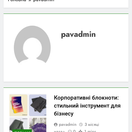
pavadmin
Корпоративні блокноти:
стильний інструмент для
бізнесу
pavadmin
3 місяці
назад
0
1 mins