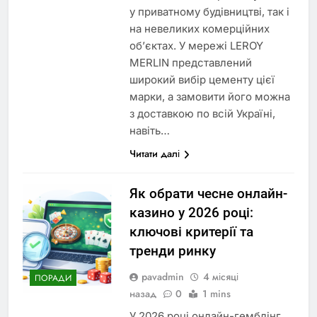
у приватному будівництві, так і
на невеликих комерційних
об’єктах. У мережі LEROY
MERLIN представлений
широкий вибір цементу цієї
марки, а замовити його можна
з доставкою по всій Україні,
навіть…
Читати далі
Як обрати чесне онлайн-
казино у 2026 році:
ключові критерії та
тренди ринку
pavadmin
4 місяці
ПОРАДИ
назад
0
1 mins
У 2026 році онлайн-гемблінг