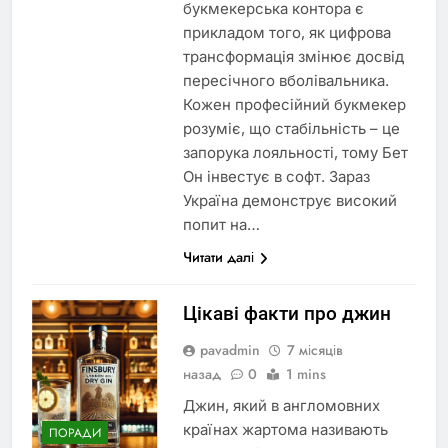
букмекерська контора є
прикладом того, як цифрова
трансформація змінює досвід
пересічного вболівальника.
Кожен професійний букмекер
розуміє, що стабільність – це
запорука лояльності, тому Бет
Он інвестує в софт. Зараз
Україна демонструє високий
попит на…
Читати далі
Цікаві факти про джин
pavadmin
7 місяців
назад
0
1 mins
Джин, який в англомовних
країнах жартома називають
ПОРАДИ