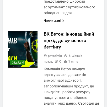
представлено широкий
асортимент сертифікованого
обладнання для…
Читати далі
БК Бетон: інноваційний
підхід до сучасного
беттінгу
pavadmin
6 місяців
назад
0
1 mins
ОГДЯДИ
Компанія Beton швидко
адаптувалася до запитів
вимогливої аудиторії,
запропонувавши продукт, де
швидкість роботи ресурсу
поєднується з глибиною
аналітичних даних. Сьогодні ця