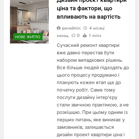
ціна та фактори, що
впливають на вартість
pavadmin
4 місяці
назад
0
1 mins
НОВЕ ЖИТЛО
Сучасний ремонт квартири
вже давно перестав бути
набором випадкових рішень.
Все більше людей підходять до
цього процесу продумано і
планують кожен етап ще до
початку робіт. Саме тому
послуги дизайну інтер’єру
стали звичною практикою, а не
розкішшю. При цьому одним із
перших питань, яке виникає у
замовників, залишається
дизайн проект квартири ціна і