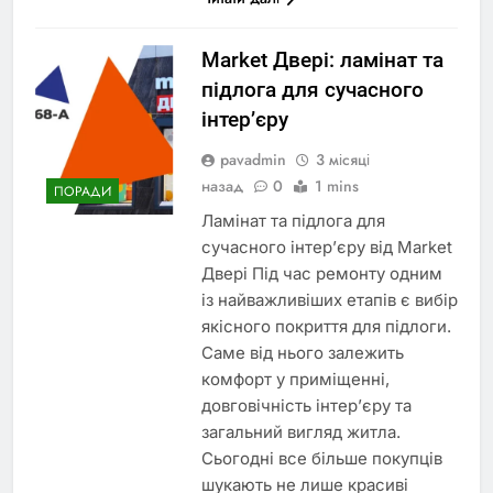
Market Двері: ламінат та
підлога для сучасного
інтер’єру
pavadmin
3 місяці
назад
0
1 mins
ПОРАДИ
Ламінат та підлога для
сучасного інтер’єру від Market
Двері Під час ремонту одним
із найважливіших етапів є вибір
якісного покриття для підлоги.
Саме від нього залежить
комфорт у приміщенні,
довговічність інтер’єру та
загальний вигляд житла.
Сьогодні все більше покупців
шукають не лише красиві