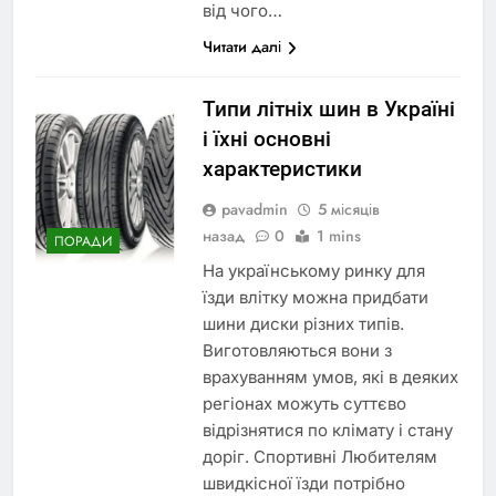
від чого…
Читати далі
Типи літніх шин в Україні
і їхні основні
характеристики
pavadmin
5 місяців
назад
0
1 mins
ПОРАДИ
На українському ринку для
їзди влітку можна придбати
шини диски різних типів.
Виготовляються вони з
врахуванням умов, які в деяких
регіонах можуть суттєво
відрізнятися по клімату і стану
доріг. Спортивні Любителям
швидкісної їзди потрібно