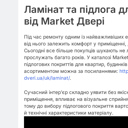
Ламінат та підлога д
від Market Двері
Під час ремонту одним із найважливіших ет
від нього залежить комфорт у приміщенні, 
Сьогодні все більше покупців шукають не л
прослужать багато років. У каталозі Mark
підлогових покриттів для квартир, будинкі
асортиментом можна за посиланнями:
htt
dveri.ua/uk/laminat/
.
Сучасний інтер’єр складно уявити без якіс
приміщення, впливає на візуальне сприйня
тому до вибору підлогового покриття варт
й технічні характеристики матеріалу.