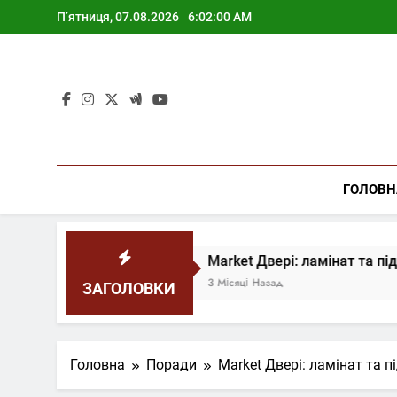
Перейти
П’ятниця, 07.08.2026
6:02:01 AM
до
змісту
ГОЛОВН
у
Market Двері: ламінат та підлога для суча
3 Місяці Назад
ЗАГОЛОВКИ
Головна
Поради
Market Двері: ламінат та п