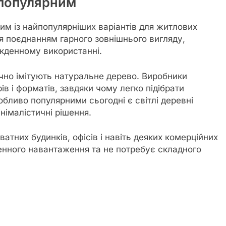
 популярним
им із найпопулярніших варіантів для житлових
я поєднанням гарного зовнішнього вигляду,
якденному використанні.
чно імітують натуральне дерево. Виробники
в і форматів, завдяки чому легко підібрати
собливо популярними сьогодні є світлі деревні
інімалістичні рішення.
атних будинків, офісів і навіть деяких комерційних
денного навантаження та не потребує складного