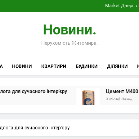
Market Двері: л
Як обрати чесне онлай
Корпоративні бл
Market Двері: л
Новини.
Як обрати чесне онлай
Нерухомість Житомира.
А
НОВИНИ
КВАРТИРИ
БУДИНКИ
ДІЛЯНКИ
сного інтер’єру
Цемент М400 для будівниц
3 Місяці Назад
ідлога для сучасного інтер’єру