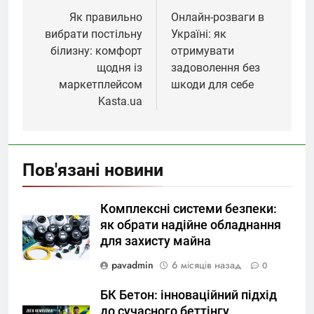
записів
Як правильно
Онлайн-розваги в
вибрати постільну
Україні: як
білизну: комфорт
отримувати
щодня із
задоволення без
маркетплейсом
шкоди для себе
Kasta.ua
Пов'язані новини
Комплексні системи безпеки:
як обрати надійне обладнання
для захисту майна
pavadmin
6 місяців назад
0
БК Бетон: інноваційний підхід
до сучасного беттінгу