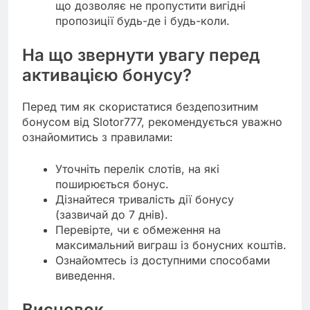
що дозволяє не пропустити вигідні
пропозиції будь-де і будь-коли.
На що звернути увагу перед
активацією бонусу?
Перед тим як скористатися бездепозитним
бонусом від Slotor777, рекомендується уважно
ознайомитись з правилами:
Уточніть перелік слотів, на які
поширюється бонус.
Дізнайтеся тривалість дії бонусу
(зазвичай до 7 днів).
Перевірте, чи є обмеження на
максимальний виграш із бонусних коштів.
Ознайомтесь із доступними способами
виведення.
Висновок