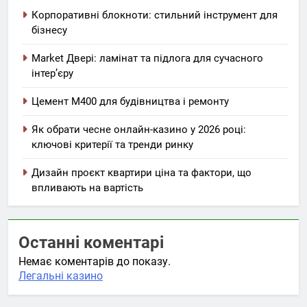
Корпоративні блокноти: стильний інструмент для
бізнесу
Market Двері: ламінат та підлога для сучасного
інтер’єру
Цемент М400 для будівництва і ремонту
Як обрати чесне онлайн-казино у 2026 році:
ключові критерії та тренди ринку
Дизайн проєкт квартири ціна та фактори, що
впливають на вартість
Останні коментарі
Немає коментарів до показу.
Легальні казино