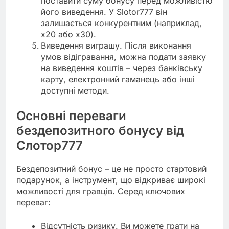
поставити суму бонусу перед можливістю
його виведення. У Slotor777 він
залишається конкурентним (наприклад,
x20 або x30).
Виведення виграшу. Після виконання
умов відігравання, можна подати заявку
на виведення коштів – через банківську
карту, електронний гаманець або інші
доступні методи.
Основні переваги
бездепозитного бонусу від
Слотор777
Бездепозитний бонус – це не просто стартовий
подарунок, а інструмент, що відкриває широкі
можливості для гравців. Серед ключових
переваг:
Відсутність ризику. Ви можете грати на