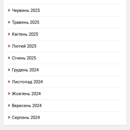
Червень 2025
Травень 2025
Квітень 2025
Лютий 2025
Січень 2025
Грудень 2024
Листопад 2024
Жовтень 2024
Вересень 2024
Серпень 2024