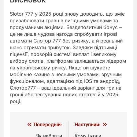
Slotor 777 у 2025 році знову доводить, що вміє
приваблювати гравців вигідними умовами та
продуманими акціями. Бездепозитний бонус –
це не лише чудова нагода спробувати ігрові
автомати Слотор 777 без ризику, а й реальний
шанс отримати прибуток. Завдяки підтримці
ліцензії, прозорій системі виплат і великому
вибору слотів, платформа залишається лідером
на українському ринку. Якщо ви шукаєте
мобільне казино з чесними умовами, зручним
функціоналом, адаптацією під IOS та андроїд,
Слотор777 – ваш ідеальний варіант для гри на
гроші або тестування нових стратегій у 2025
році.
Попередній:
Наступний:
Навігація
Як вибрати
Кому і коли