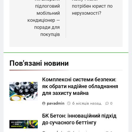
записів
підлоговий
потрібен юрист по
мобільний
нерухомості?
кондиціонер —
поради для
покупців
Пов'язані новини
Комплексні системи безпеки:
як обрати надійне обладнання
для захисту майна
pavadmin
6 місяців назад
0
БК Бетон: інноваційний підхід
до сучасного беттінгу