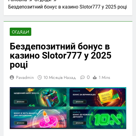
Бездепозитний бонус в казино Slotor777 у 2025 році
ОГДЯДИ
Бездепозитний бонус в
казино Slotor777 у 2025
році
0
Pavadmin
10 Місяців Назад
1 Mins