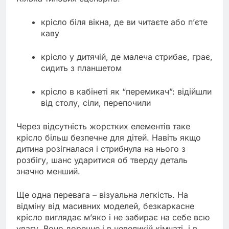
крісло біля вікна, де ви читаєте або п’єте
каву
крісло у дитячій, де малеча стрибає, грає,
сидить з планшетом
крісло в кабінеті як “перемикач”: відійшли
від столу, сіли, перепочили
Через відсутність жорстких елементів таке
крісло більш безпечне для дітей. Навіть якщо
дитина розігналася і стрибнула на нього з
розбігу, шанс ударитися об тверду деталь
значно менший.
Ще одна перевага – візуальна легкість. На
відміну від масивних моделей, безкаркасне
крісло виглядає м’яко і не забирає на себе всю
увагу. Воно доречне і в невеликій кімнаті, і в