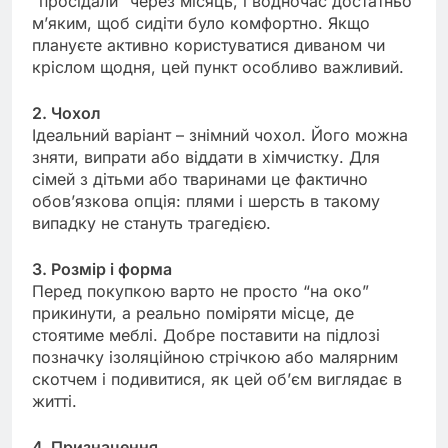
“просідали” через місяць, і водночас достатньо
м’яким, щоб сидіти було комфортно. Якщо
плануєте активно користуватися диваном чи
кріслом щодня, цей пункт особливо важливий.
2. Чохол
Ідеальний варіант – знімний чохол. Його можна
зняти, випрати або віддати в хімчистку. Для
сімей з дітьми або тваринами це фактично
обов’язкова опція: плями і шерсть в такому
випадку не стануть трагедією.
3. Розмір і форма
Перед покупкою варто не просто “на око”
прикинути, а реально поміряти місце, де
стоятиме меблі. Добре поставити на підлозі
позначку ізоляційною стрічкою або малярним
скотчем і подивитися, як цей об’єм виглядає в
житті.
4. Призначення