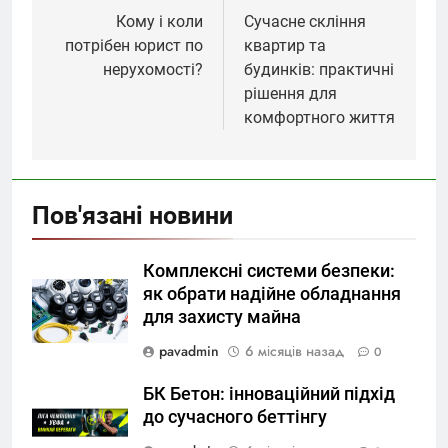
записів
Кому і коли
Сучасне скління
потрібен юрист по
квартир та
нерухомості?
будинків: практичні
рішення для
комфортного життя
Пов'язані новини
Комплексні системи безпеки:
як обрати надійне обладнання
для захисту майна
pavadmin
6 місяців назад
0
БК Бетон: інноваційний підхід
до сучасного беттінгу