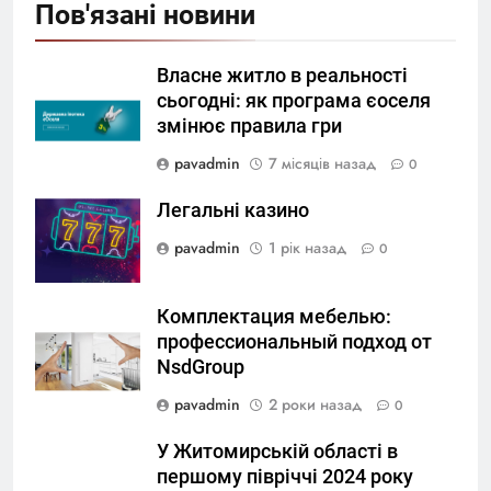
Пов'язані новини
Власне житло в реальності
сьогодні: як програма єоселя
змінює правила гри
pavadmin
7 місяців назад
0
Легальні казино
pavadmin
1 рік назад
0
Комплектация мебелью:
профессиональный подход от
NsdGroup
pavadmin
2 роки назад
0
У Житомирській області в
першому півріччі 2024 року