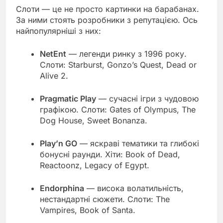
Слоти — це не просто картинки на барабанах.
За ними стоять розробники з репутацією. Ось
найпопулярніші з них:
NetEnt
— легенди ринку з 1996 року.
Слоти: Starburst, Gonzo’s Quest, Dead or
Alive 2.
Pragmatic Play
— сучасні ігри з чудовою
графікою. Слоти: Gates of Olympus, The
Dog House, Sweet Bonanza.
Play’n GO
— яскраві тематики та глибокі
бонусні раунди. Хіти: Book of Dead,
Reactoonz, Legacy of Egypt.
Endorphina
— висока волатильність,
нестандартні сюжети. Слоти: The
Vampires, Book of Santa.