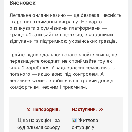
Висновок
Легальне онлайн казино — це безпека, чесність
і гарантія отримання виграшу. Не варто
ризикувати з сумнівними платформами —
краще обрати сайт із ліцензією, з хорошими
відгуками та підтримкою українських гравців.
Грайте відповідально: встановлюйте ліміти, не
перевищуйте бюджет, не сприймайте гру як
спосіб заробітку. У задоволенні немає нічого
поганого — якщо воно під контролем. А
легальне казино зробить ваш ігровий досвід
комфортним, чесним і приємним.
Попередній:
Наступний:
Навігація
записів
Ціна на аукціоні за
Житлова
будівлі біля собору
ситуація у