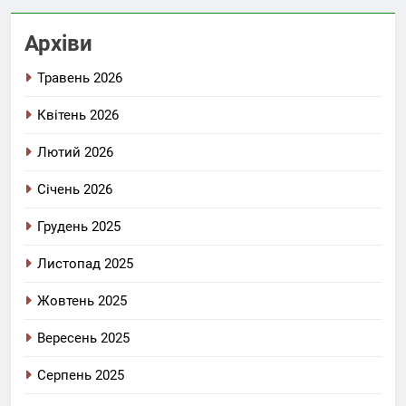
Архіви
Травень 2026
Квітень 2026
Лютий 2026
Січень 2026
Грудень 2025
Листопад 2025
Жовтень 2025
Вересень 2025
Серпень 2025