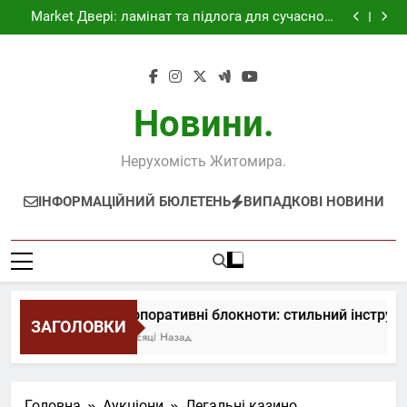
Корпоративні блокноти: стильний інструмент для
Перейти
бізнесу
Market Двері: ламінат та підлога для сучасного
до
інтер’єру
Цемент М400 для будівництва і ремонту
Як обрати чесне онлайн-казино у 2026 році:
змісту
ключові критерії та тренди ринку
Корпоративні блокноти: стильний інструмент для
бізнесу
Market Двері: ламінат та підлога для сучасного
інтер’єру
Цемент М400 для будівництва і ремонту
Новини.
Як обрати чесне онлайн-казино у 2026 році:
ключові критерії та тренди ринку
Нерухомість Житомира.
ІНФОРМАЦІЙНИЙ БЮЛЕТЕНЬ
ВИПАДКОВІ НОВИНИ
Корпоративні блокноти: стильний інструмент
ЗАГОЛОВКИ
3 Місяці Назад
Головна
Аукціони
Легальні казино