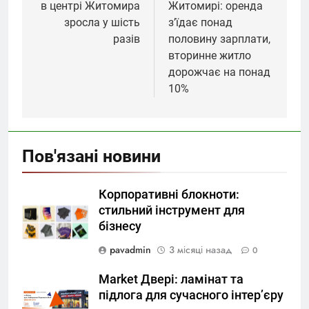
в центрі Житомира
Житомирі: оренда
зросла у шість
з’їдає понад
разів
половину зарплати,
вторинне житло
дорожчає на понад
10%
Пов'язані новини
Корпоративні блокноти:
стильний інструмент для
бізнесу
pavadmin
3 місяці назад
0
Market Двері: ламінат та
підлога для сучасного інтер’єру