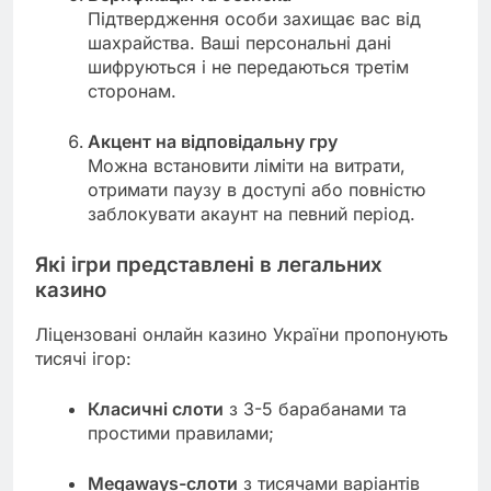
Підтвердження особи захищає вас від
шахрайства. Ваші персональні дані
шифруються і не передаються третім
сторонам.
Акцент на відповідальну гру
Можна встановити ліміти на витрати,
отримати паузу в доступі або повністю
заблокувати акаунт на певний період.
Які ігри представлені в легальних
казино
Ліцензовані онлайн казино України пропонують
тисячі ігор:
Класичні слоти
з 3-5 барабанами та
простими правилами;
Megaways-слоти
з тисячами варіантів