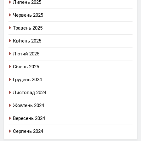
Липень 2025
Червень 2025
Травень 2025
Квітень 2025
Лютий 2025
Січень 2025
Грудень 2024
Листопад 2024
Жовтень 2024
Вересень 2024
Серпень 2024