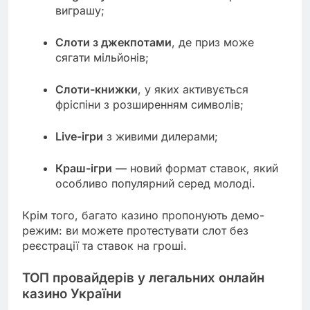
виграшу;
Слоти з джекпотами
, де приз може
сягати мільйонів;
Слоти-книжки
, у яких активується
фріспіни з розширенням символів;
Live-ігри
з живими дилерами;
Краш-ігри
— новий формат ставок, який
особливо популярний серед молоді.
Крім того, багато казино пропонують демо-
режим: ви можете протестувати слот без
реєстрації та ставок на гроші.
ТОП провайдерів у легальних онлайн
казино України