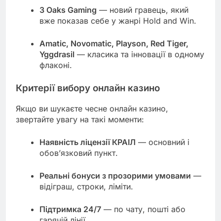
3 Oaks Gaming
— новий гравець, який
вже показав себе у жанрі Hold and Win.
Amatic, Novomatic, Playson, Red Tiger,
Yggdrasil
— класика та інновації в одному
флаконі.
Критерії вибору онлайн казино
Якщо ви шукаєте чесне онлайн казино,
звертайте увагу на такі моменти:
Наявність ліцензії КРАІЛ
— основний і
обов’язковий пункт.
Реальні бонуси з прозорими умовами
—
відіграш, строки, ліміти.
Підтримка 24/7
— по чату, пошті або
гарячій лінії.