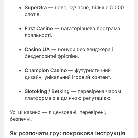
SuperGra
— нове, сучасне, більше 5 000
слотів.
First Casino
— багаторівнева програма
лояльності.
Casino UA
— бонуси без вейджера і
бездепозитні фріспіни.
Champion Casino
— футуристичний
дизайн, унікальний ігровий контент.
Slotoking / Betking
— перевірена часом
платформа з відмінною репутацією.
Усі ці казино — ліцензовані, перевірені,
безпечні.
Як розпочати гру: покрокова інструкція